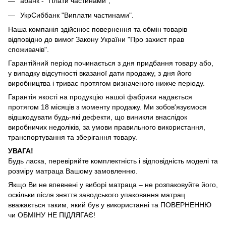
àбанк - "Плати частинами";
УкрСиббанк "Виплати частинами".
Наша компанія здійснює повернення та обмін товарів
відповідно до вимог Закону України "Про захист прав
споживачів".
Гарантійний період починається з дня придбання товару або,
у випадку відсутності вказаної дати продажу, з дня його
виробництва і триває протягом визначеного нижче періоду.
Гарантія якості на продукцію нашої фабрики надається
протягом 18 місяців з моменту продажу. Ми зобов'язуємося
відшкодувати будь-які дефекти, що виникли внаслідок
виробничих недоліків, за умови правильного використання,
транспортування та зберігання товару.
УВАГА!
Будь ласка, перевіряйте комплектність і відповідність моделі та
розміру матраца Вашому замовленню.
Якщо Ви не впевнені у виборі матраца – не розпаковуйте його,
оскільки після зняття заводського упаковання матрац
вважається таким, який був у використанні та ПОВЕРНЕННЮ
чи ОБМІНУ НЕ ПІДЛЯГАЄ!