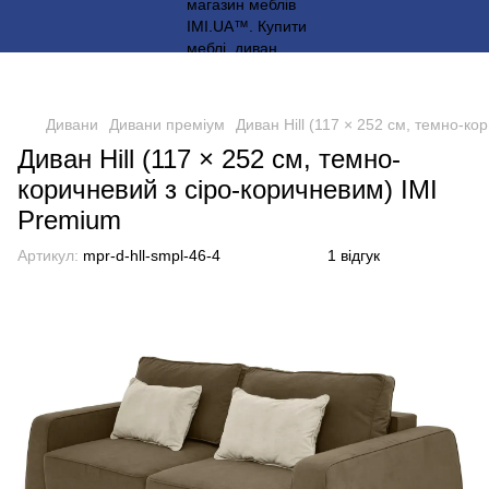
Дивани
Дивани преміум
Диван Hill (117 × 252 см, темно-ко
Диван Hill (117 × 252 см, темно-
коричневий з сіро-коричневим) IMI
Premium
Артикул:
mpr-d-hll-smpl-46-4
1 відгук