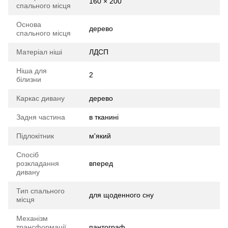
160 × 200
спального місця
Основа
дерево
спального місця
Матеріал ніші
ЛДСП
Ніша для
2
білизни
Каркас дивану
дерево
Задня частина
в тканині
Підлокітник
м'який
Спосіб
розкладання
вперед
дивану
Тип спального
для щоденного сну
місця
Механізм
трансформації
пантограф