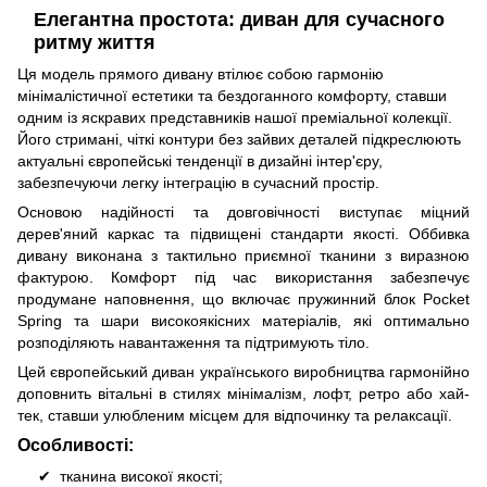
Елегантна простота: диван для сучасного
ритму життя
Ця модель прямого дивану втілює собою гармонію
мінімалістичної естетики та бездоганного комфорту, ставши
одним із яскравих представників нашої преміальної колекції.
Його стримані, чіткі контури без зайвих деталей підкреслюють
актуальні європейські тенденції в дизайні інтер'єру,
забезпечуючи легку інтеграцію в сучасний простір.
Основою надійності та довговічності виступає міцний
дерев'яний каркас та підвищені стандарти якості. Оббивка
дивану виконана з тактильно приємної тканини з виразною
фактурою. Комфорт під час використання забезпечує
продумане наповнення, що включає пружинний блок Pocket
Spring та шари високоякісних матеріалів, які оптимально
розподіляють навантаження та підтримують тіло.
Цей європейський диван українського виробництва гармонійно
доповнить вітальні в стилях мінімалізм, лофт, ретро або хай-
тек, ставши улюбленим місцем для відпочинку та релаксації.
Особливості:
тканина високої якості;