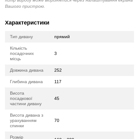
Колір виробу може відрізнятися через налаштування екрана
Вашого пристрою.
Характеристики
Тип дивану
прямий
Кількість
посадочних
3
місць
Довжина дивана
252
Глибина дивана
117
Висота
посадкової
45
частини дивану
Висота дивана з
урахуванням
70
спинки
Розмір