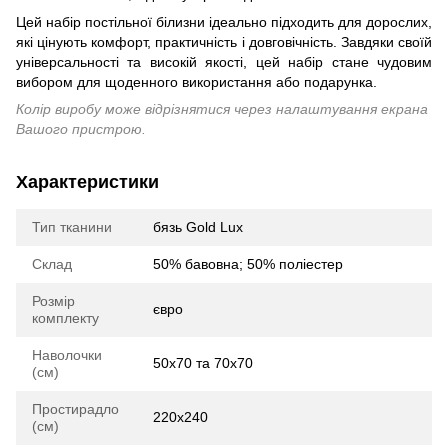
Цей набір постільної білизни ідеально підходить для дорослих,
які цінують комфорт, практичність і довговічність. Завдяки своїй
універсальності та високій якості, цей набір стане чудовим
вибором для щоденного використання або подарунка.
Колір виробу може відрізнятися через налаштування екрана
Вашого пристрою.
Характеристики
Тип тканини
бязь Gold Lux
Склад
50% бавовна; 50% поліестер
Розмір
євро
комплекту
Наволочки
50х70 та 70х70
(см)
Простирадло
220х240
(см)