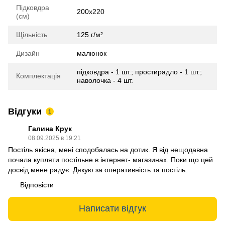
Підковдра
200х220
(см)
Щільність
125 г/м²
Дизайн
малюнок
підковдра - 1 шт.; простирадло - 1 шт.;
Комплектація
наволочка - 4 шт.
Відгуки
1
Галина Крук
08.09.2025 в 19:21
Постіль якісна, мені сподобалась на дотик. Я від нещодавна
почала купляти постільне в інтернет- магазинах. Поки що цей
досвід мене радує. Дякую за оперативність та постіль.
Відповісти
Написати відгук