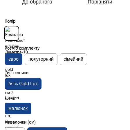
До обраного
Порівняти
Колір
Розмір комплекту
євро
полуторний
сімейний
Тип тканини
бязь Gold Lux
Дизайн
малюнок
Наволочки (см)