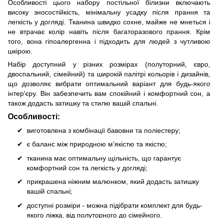
Особливості цього набору постільної білизни включають
високу зносостійкість, мінімальну усадку після прання та
легкість у догляді. Тканина швидко сохне, майже не мнеться і
не втрачає колір навіть після багаторазового прання. Крім
того, вона гіпоалергенна і підходить для людей з чутливою
шкірою.
Набір доступний у різних розмірах (полуторний, євро,
двоспальний, сімейний) та широкій палітрі кольорів і дизайнів,
що дозволяє вибрати оптимальний варіант для будь-якого
інтер'єру. Він забезпечить вам спокійний і комфортний сон, а
також додасть затишку та стилю вашій спальні.
Особливості:
виготовлена з комбінації бавовни та поліестеру;
є баланс між природною м'якістю та якістю;
тканина має оптимальну щільність, що гарантує
комфортний сон та легкість у догляді;
прикрашена ніжним малюнком, який додасть затишку
вашій спальні;
доступні розміри - можна підібрати комплект для будь-
якого ліжка, від полуторного до сімейного.