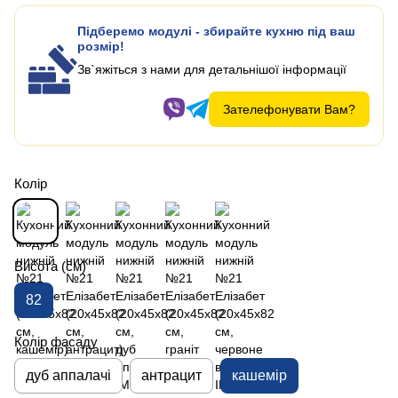
Підберемо модулі - збирайте кухню під ваш
розмір!
Зв`яжіться з нами для детальнішої інформації
Зателефонувати Вам?
Колір
Висота (см)
82
Колір фасаду
дуб аппалачі
антрацит
кашемір