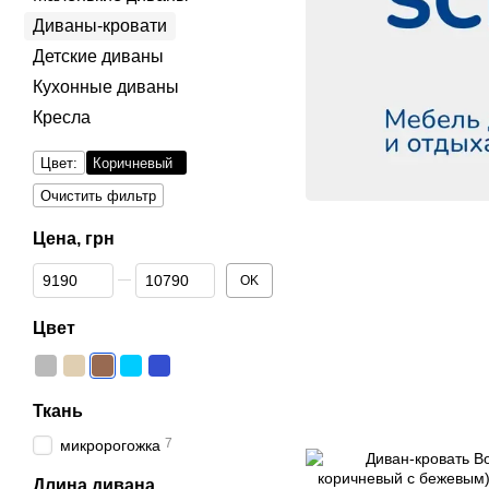
Диваны-кровати
Детские диваны
Кухонные диваны
Кресла
Цвет:
Коричневый
Очистить фильтр
Цена, грн
От Цена, грн
До Цена, грн
OK
Цвет
Ткань
7
микророгожка
Длина дивана