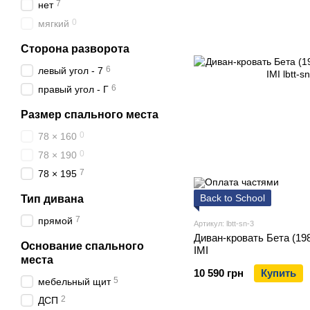
7
нет
0
мягкий
Сторона разворота
6
левый угол - 7
6
правый угол - Г
Размер спального места
0
78 × 160
0
78 × 190
7
78 × 195
Back to School
Тип дивана
7
прямой
Артикул: lbtt-sn-3
Диван-кровать Бета (198
Основание спального
IMI
места
10 590 грн
Купить
5
мебельный щит
2
ДСП