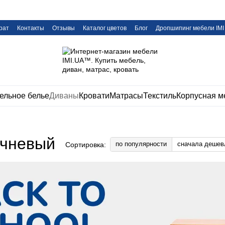
рат
Контакты
Отзывы
Каталог цветов
Блог
Дропшипинг мебели IMI
ельное белье
Диваны
Кровати
Матрасы
Текстиль
Корпусная м
ичневый
по популярности
сначала дешев
Сортировка: