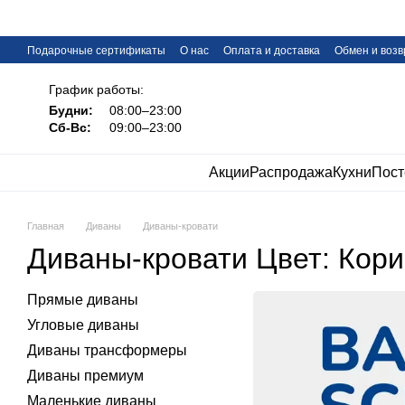
Перейти к основному контенту
Подарочные сертификаты
О нас
Оплата и доставка
Обмен и возв
FAQ
График работы:
Будни:
08:00–23:00
Сб-Вс:
09:00–23:00
Акции
Распродажа
Кухни
Пост
Главная
Диваны
Диваны-кровати
Диваны-кровати Цвет: Кор
Прямые диваны
Угловые диваны
Диваны трансформеры
Диваны премиум
Маленькие диваны