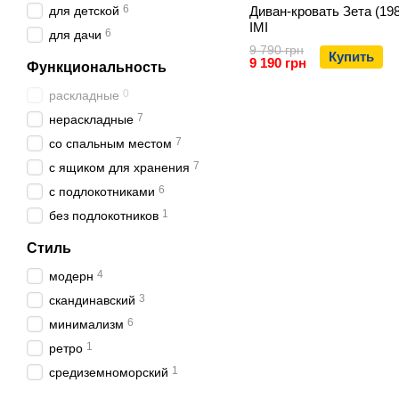
6
для детской
Диван-кровать Зета (198
IMI
6
для дачи
9 790 грн
Купить
9 190 грн
Функциональность
0
раскладные
7
нераскладные
7
со спальным местом
7
с ящиком для хранения
6
с подлокотниками
1
без подлокотников
Стиль
4
модерн
3
скандинавский
6
минимализм
1
ретро
1
средиземноморский