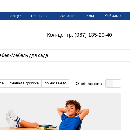
Мой заказ
Сравнение
Укр
Рус
Желания
Вход
Кол-центр: (067) 135-20-40
ебель
Мебель для сада
ле
сначала дороже
по названию
Отображение: