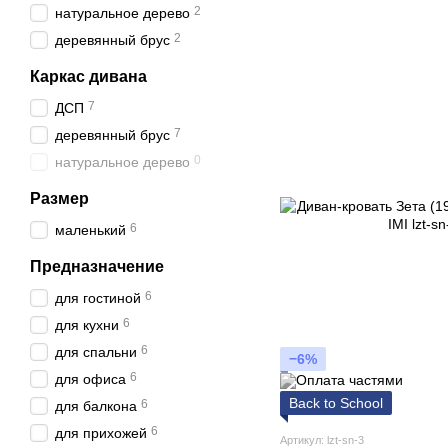
2
натуральное дерево
2
деревянный брус
Каркас дивана
7
ДСП
7
деревянный брус
0
натуральное дерево
Размер
6
маленький
Предназначение
6
для гостиной
6
для кухни
6
для спальни
−6%
6
для офиса
Back to School
6
для балкона
6
для прихожей
Артикул: lzt-sn-3