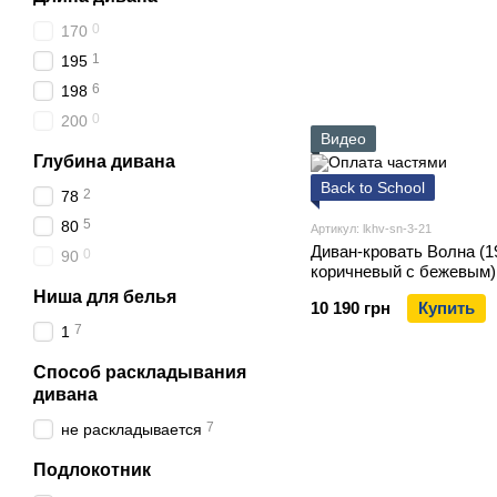
0
170
1
195
6
198
0
200
Видео
Глубина дивана
Back to School
2
78
5
80
Артикул: lkhv-sn-3-21
Диван-кровать Волна (19
0
90
коричневый с бежевым)
Ниша для белья
10 190 грн
Купить
7
1
Способ раскладывания
дивана
7
не раскладывается
Подлокотник