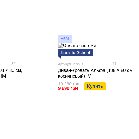
−6%
Back to School
32
11
Артикул: llf-sn-3
8 × 80 см,
Диван-кровать Альфа (198 × 80 см,
 IMI
коричневый) IMI
10 290 грн
Купить
9 690 грн