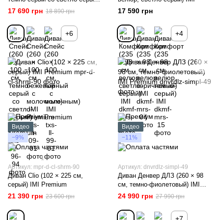
IMI Premium
17 690 грн
17 590 грн
18 890 грн
+6
+4
Видео
Видео
−9%
−11%
1
Артикул: mpr-d-cl-shrm-90
Артикул: dnvrdlz-simpl-49
Диван Clio (102 × 225 см,
Диван Денвер ДЛЗ (260 × 98
серый) IMI Premium
см, темно-фиолетовый) IMI
Premium
21 390 грн
24 990 грн
23 600 грн
27 990 грн
+7