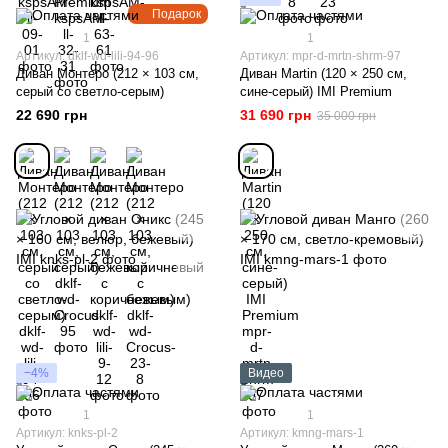
Подарок
1
1
Артикул: dklf-wd-lili-94-96
Артикул: mpr-d-mrtn-shrm-97
Диван Монтеро (212 × 103 см,
Диван Martin (120 × 250 см,
серый со светло-серым)
сине-серый) IMI Premium
22 690 грн
31 690 грн
35 000 грн
−4%
Видео
1
1
Артикул: knks-pl-2
Артикул: kmng-mars-1