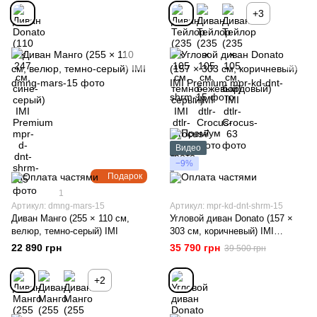
+3
Видео
−9%
Подарок
1
Артикул: dmng-mars-15
Артикул: mpr-kd-dnt-shrm-15
Диван Манго (255 × 110 см,
Угловой диван Donato (157 ×
велюр, темно-серый) IMI
303 см, коричневый) IMI
Premium
22 890 грн
35 790 грн
39 500 грн
+2