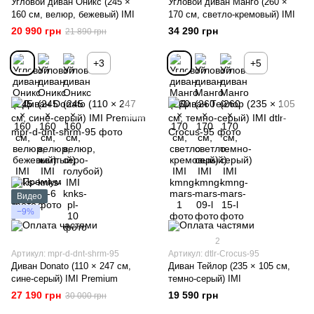
Угловой диван Оникс (245 ×
Угловой диван Манго (260 ×
160 см, велюр, бежевый) IMI
170 см, светло-кремовый) IMI
20 990 грн
34 290 грн
21 890 грн
+3
+5
Видео
−9%
2
Артикул: mpr-d-dnt-shrm-95
Артикул: dtlr-Crocus-95
Диван Donato (110 × 247 см,
Диван Тейлор (235 × 105 см,
сине-серый) IMI Premium
темно-серый) IMI
27 190 грн
19 590 грн
30 000 грн