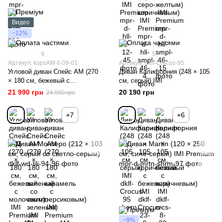
Видео
−12%
6
5
Артикул: kspsAM-ll-09-01
Артикул: dklf-Crocus-95
Угловой диван Спейс АМ (270
Диван Калифорния (248 × 105
× 180 см, бежевый с
см, серый) IMI
молочным) IMI Premium
21 990 грн
20 190 грн
24 990 грн
+7
+6
−9%