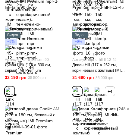
Видео
Видео
−9%
−9%
1
1
Артикул: mpr-d-lnk-srm-90
Артикул: mpr-d-hll-ll-12-45
Диван Link (114 × 300 см,
Диван Hill (117 × 252 см,
серый) IMI Premium
коричневый с желтым) IMI
Premium
32 190 грн
31 690 грн
35 500 грн
35 000 грн
+4