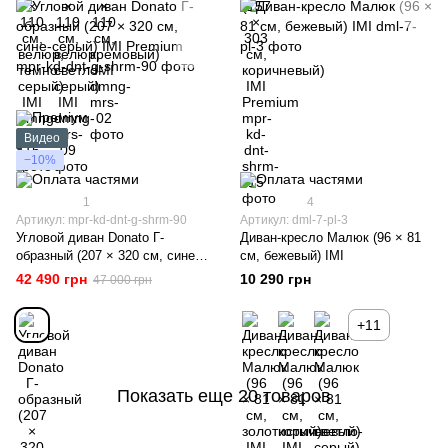
Видео
−10%
1
4
Артикул: mpr-kd-dnt-g-shrm-90
Артикул: dml-7-pl-3
Угловой диван Donato Г-
Диван-кресло Малюк (96 × 81
образный (207 × 320 см, сине-
см, бежевый) IMI
серый) IMI Premium
42 490 грн
10 290 грн
47 000 грн
+11
Показать еще 20 товаров