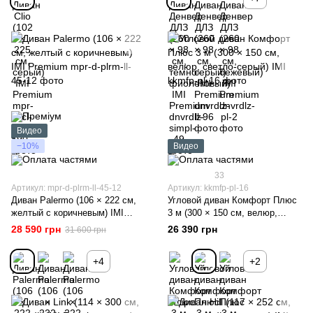
Видео
−10%
Видео
33
Артикул: mpr-d-plrm-ll-45-12
Артикул: kkmfp-pl-16
Диван Palermo (106 × 222 см,
Угловой диван Комфорт Плюс
желтый с коричневым) IMI
3 м (300 × 150 см, велюр,
Premium
светло-серый) IMI
28 590 грн
26 390 грн
31 600 грн
+4
+2