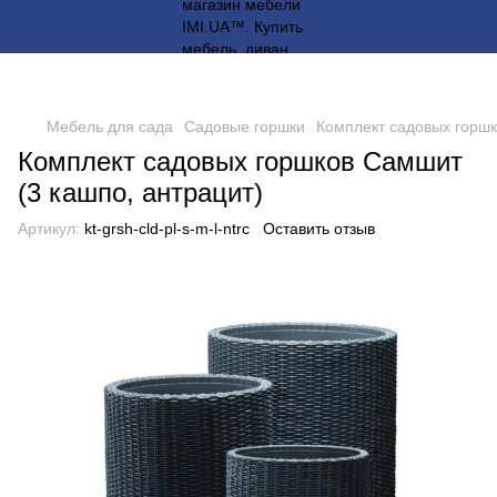
Мебель для сада
Садовые горшки
Комплект садовых горшк
Комплект садовых горшков Самшит
(3 кашпо, антрацит)
Артикул:
kt-grsh-cld-pl-s-m-l-ntrc
Оставить отзыв