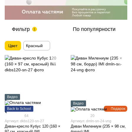
Фильтр
По популярности
1
Цвет
Красный
Видео
Видео
Back to School
Подарок
64
20
Артикул: dkbs120-sn-27
Артикул: dmln-sn-24-vng
Диван-кресло Кубус 120 (160 ×
Диван Милениум (235 × 98 см,
97 см, красный) IMI
бордо) IMI