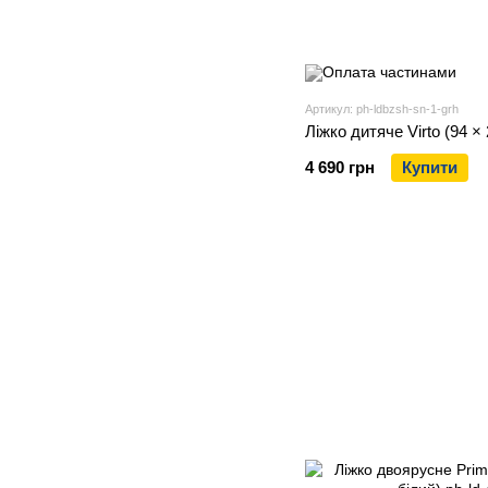
Артикул: ph-ldbzsh-sn-1-grh
Ліжко дитяче Virto (94 × 
4 690 грн
Купити