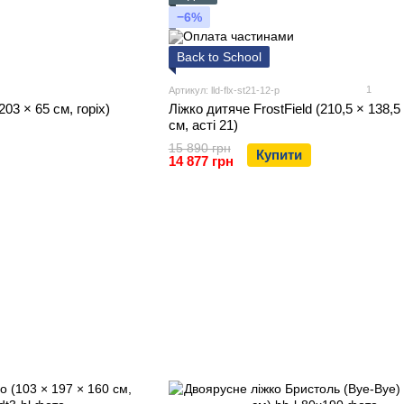
−6%
Back to School
1
Артикул: lld-flx-st21-12-p
203 × 65 см, горіх)
Ліжко дитяче FrostField (210,5 × 138,5
см, асті 21)
15 890 грн
Купити
14 877 грн