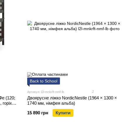
Back to School
2
Артикул: l2l-mnkrft-nmf-lb
Двоярусне ліжко NordicNestle (1964 × 1300 ×
е (120;
1740 мм, німфея альба)
 горіх
15 890 грн
Купити