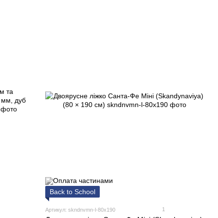
Back to School
1
Артикул: skndnvmn-l-80x190