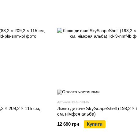
Артикул: lld-l9-nmf-lb
2 × 209,2 × 115 см,
Ліжко дитяче SkyScapeShelf (193,2 × 
см, німфея альба)
12 690 грн
Купити