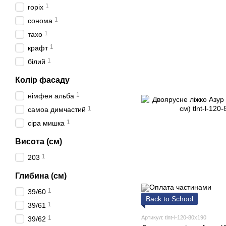
1
горіх
1
сонома
1
тахо
1
крафт
1
білий
Колір фасаду
1
німфея альба
1
самоа димчастий
1
сіра мишка
Висота (см)
1
203
Глибина (см)
1
39/60
Back to School
1
39/61
1
Артикул: tlnt-l-120-80x190
39/62