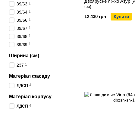
Двоярусне ліжко Азур (At
1
39/63
см)
1
39/64
12 430 грн
Купити
1
39/66
1
39/67
1
39/68
1
39/69
Ширина (см)
1
237
Матеріал фасаду
4
ЛДСП
Матеріал корпусу
4
ЛДСП