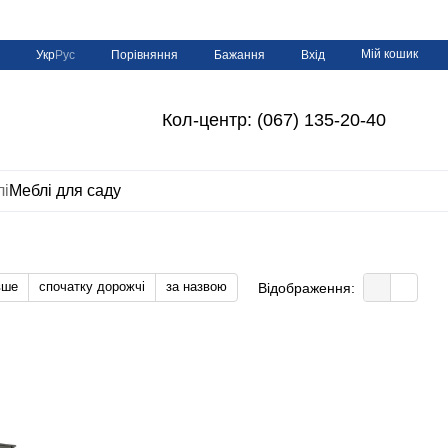
Мій кошик
Порівняння
Укр
Рус
Бажання
Вхід
Кол-центр: (067) 135-20-40
лі
Меблі для саду
вше
спочатку дорожчі
за назвою
Відображення: