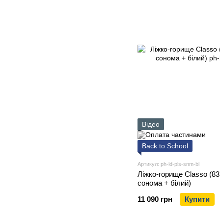
Відео
Back to School
Артикул: ph-ld-pls-snm-bl
Ліжко-горище Classo (83,
сонома + білий)
11 090 грн
Купити