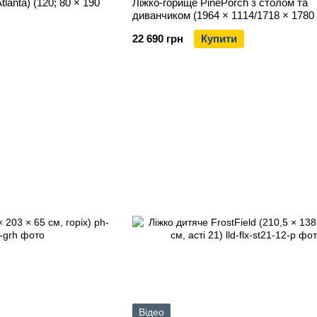
lanta) (120; 80 × 190
Ліжко-горище PinePorch з столом та
диванчиком (1964 × 1114/1718 × 1780
сонома і антрацит)
22 690 грн
Купити
Відео