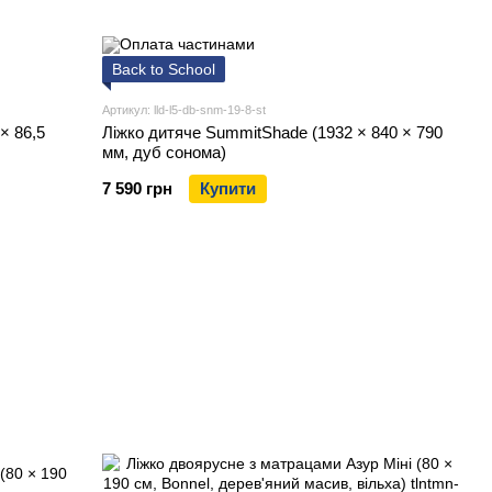
Back to School
Артикул: lld-l5-db-snm-19-8-st
 × 86,5
Ліжко дитяче SummitShade (1932 × 840 × 790
мм, дуб сонома)
7 590 грн
Купити