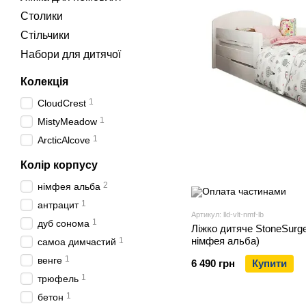
Столики
Стільчики
Набори для дитячої
Колекція
1
CloudCrest
1
MistyMeadow
1
ArcticAlcove
Колір корпусу
2
німфея альба
1
антрацит
Артикул: lld-vlt-nmf-lb
1
дуб сонома
Ліжко дитяче StoneSurge
німфея альба)
1
самоа димчастий
1
венге
6 490 грн
Купити
1
трюфель
1
бетон