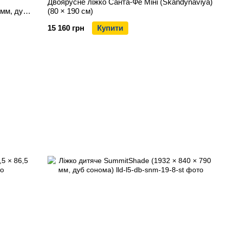
Двоярусне ліжко Санта-Фе Міні (Skandynaviya)
 мм, дуб
(80 × 190 см)
15 160 грн
Купити