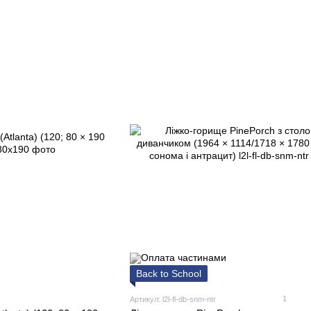
Back to School
1
Артикул: l2l-fl-db-snm-ntr