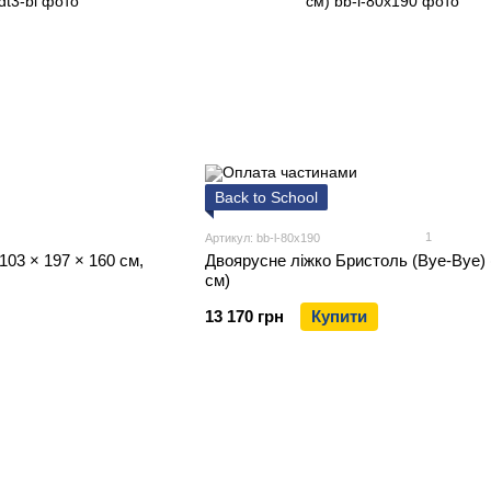
Back to School
1
Артикул: bb-l-80x190
103 × 197 × 160 см,
Двоярусне ліжко Бристоль (Bye-Bye) 
см)
13 170 грн
Купити