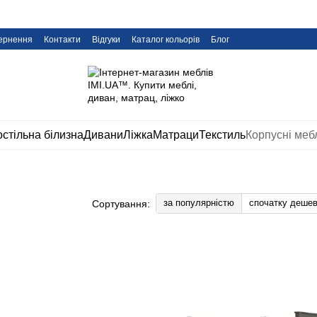
вернення
Контакти
Відгуки
Каталог кольорів
Блог
стільна білизна
Дивани
Ліжка
Матраци
Текстиль
Корпусні меб
за популярністю
спочатку деше
Сортування: