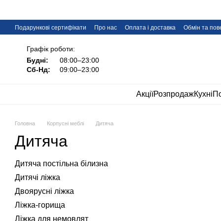
Перейти до основного контенту
Подарункові сертифікати
Про нас
Оплата і доставка
Обмін та по
Дропшипінг меблів IMI
FAQ
Графік роботи:
Будні:
08:00–23:00
Сб-Нд:
09:00–23:00
Акції
Розпродаж
Кухні
По
Головна
Корпусні меблі
Дитяча
Дитяча
Дитяча постільна білизна
Дитячі ліжка
Двоярусні ліжка
Ліжка-горища
Ліжка для немовлят