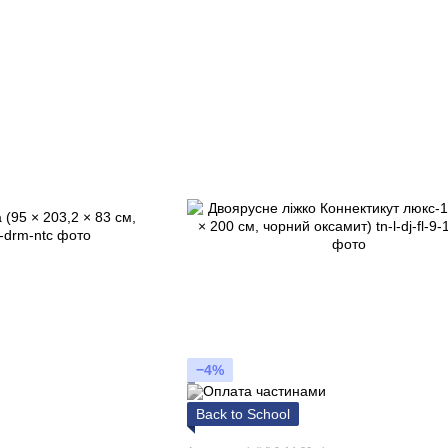
−4%
Back to School