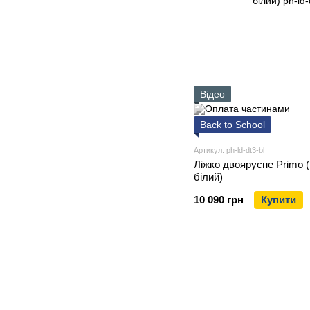
Відео
Back to School
Артикул: ph-ld-dt3-bl
Ліжко двоярусне Primo (
білий)
10 090 грн
Купити