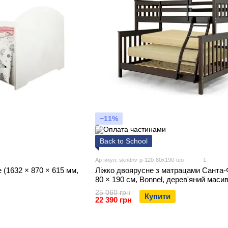
−11%
Back to School
Артикул: skndnv-p-120-80x190-teo
1
 (1632 × 870 × 615 мм,
Ліжко двоярусне з матрацами Санта-Ф
80 × 190 см, Bonnel, дерев'яний масив,
темний)
25 060 грн
Купити
22 390 грн