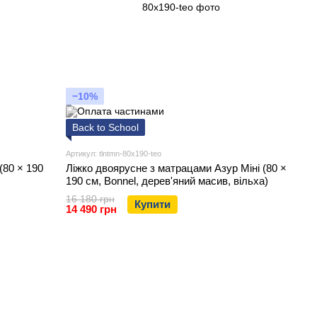
−10%
Back to School
Артикул: tlntmn-80x190-teo
(80 × 190
Ліжко двоярусне з матрацами Азур Міні (80 ×
190 см, Bonnel, дерев'яний масив, вільха)
16 180 грн
Купити
14 490 грн