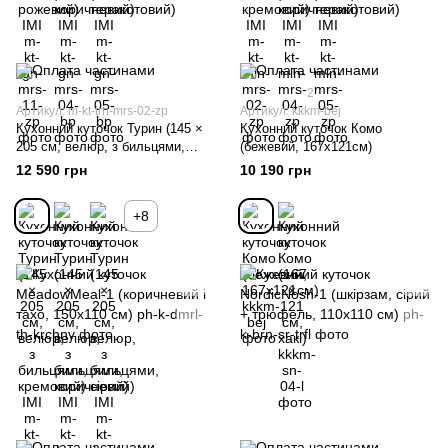
2
Артикул: m-kt-trn-mrs-02-zp
Артикул: kkkm-bej
Кухонний куточок Турин (145 ×
Кухонний куточок Комо
205 см, велюр, з бильцями,
(бежевий, 167х121см)
кремовий) IMI
12 590 грн
10 190 грн
+8