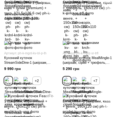
Артикул: ph-k-mgnt-kv-bl-p-th
Артикул: ph-k-mrkz-sr-trfl
Кухонний куточок
Кухонний куточок MealMingle-1
StreamSideDine-1 (шкірзам,
(шкірзам, сірий + трюфель,
кава + білий (premium) + тахо,
160х120 см)
9 990 грн
5 290 грн
171,5х126,6 см)
+2
+7