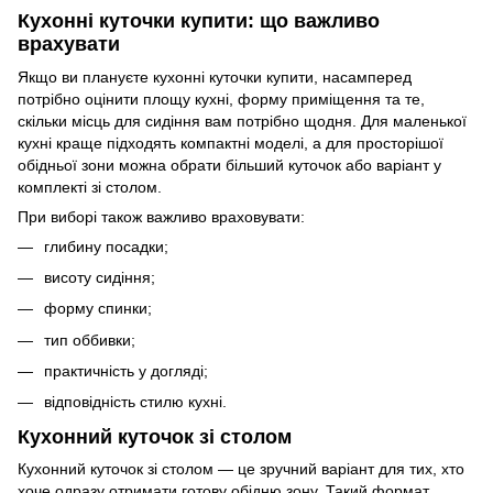
Кухонні куточки купити: що важливо
врахувати
Якщо ви плануєте кухонні куточки купити, насамперед
потрібно оцінити площу кухні, форму приміщення та те,
скільки місць для сидіння вам потрібно щодня. Для маленької
кухні краще підходять компактні моделі, а для просторішої
обідньої зони можна обрати більший куточок або варіант у
комплекті зі столом.
При виборі також важливо враховувати:
глибину посадки;
висоту сидіння;
форму спинки;
тип оббивки;
практичність у догляді;
відповідність стилю кухні.
Кухонний куточок зі столом
Кухонний куточок зі столом — це зручний варіант для тих, хто
хоче одразу отримати готову обідню зону. Такий формат