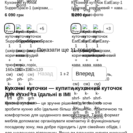
Кухонний куточок
Кухонний куточок EatEasy-1
SupperSpace-1 (шкірзам,
(шкірзам, коричневий + кава +
коричневий + трюфель,
горіх, 150х110 см)
6 090 грн
5 290 грн
160х120 см)
+5
+3
Показати ще 11 товарів
Назад
Вперед
1
з 2
Кухонні куточки — купити кухонний куточок
для кухні та їдальні в IMI
Кухонні куточки — це зручне рішення для тих, хто хоче
зробити кухню або їдальню більш затишною, практичною та
комфортною для щоденного використання. Такий формат
меблів допомагає організувати компактну й функціональну
посадкову зону, яка добре підходить і для сімейних обідів, і
для щоденного відпочинку. Якщо ви плануєте купити кухонний