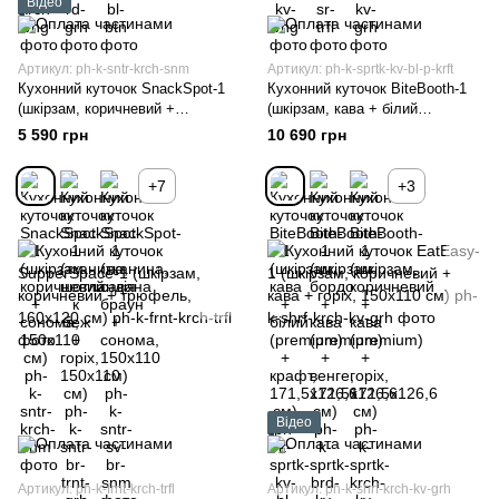
Відео
Артикул: ph-k-sntr-krch-snm
Артикул: ph-k-sprtk-kv-bl-p-krft
Кухонний куточок SnackSpot-1
Кухонний куточок BiteBooth-1
(шкірзам, коричневий +
(шкірзам, кава + білий
сонома, 150х110 см)
(premium) + крафт, 171,5х126,6
5 590 грн
10 690 грн
см)
+7
+3
Відео
Артикул: ph-k-frnt-krch-trfl
Артикул: ph-k-shrf-krch-kv-grh