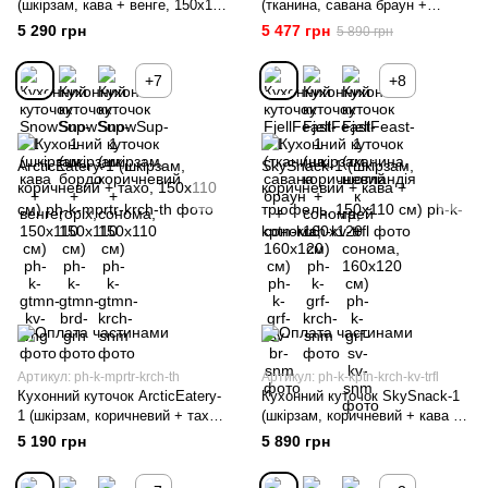
(шкірзам, кава + венге, 150х110
(тканина, савана браун +
см)
сонома, 160х120 см)
5 290 грн
5 477 грн
5 890 грн
+7
+8
Артикул: ph-k-mprtr-krch-th
Артикул: ph-k-kptn-krch-kv-trfl
Кухонний куточок ArcticEatery-
Кухонний куточок SkySnack-1
1 (шкірзам, коричневий + тахо,
(шкірзам, коричневий + кава +
150х110 см)
трюфель, 150х110 см)
5 190 грн
5 890 грн