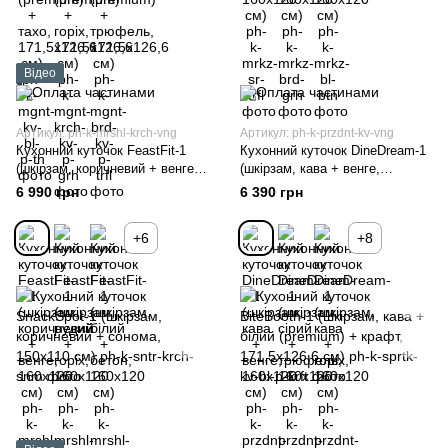
Відео
Артикул: ph-k-mrshl-krch-vng
Артикул: ph-k-przdnt-kv-vng
Кухонний куточок FeastFit-1
Кухонний куточок DineDream-1
(шкірзам, коричневий + венге,
(шкірзам, кава + венге,
160х120 см)
160х120 см)
6 990 грн
6 390 грн
+6
+8