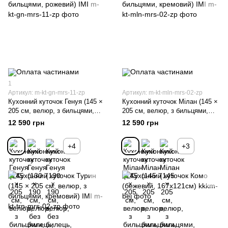
1
Артикул: m-kt-gn-mrs-11-zp
Артикул: m-kt-mln-mrs-02-zp
Кухонний куточок Генуя (145 ×
Кухонний куточок Мілан (145 ×
205 см, велюр, з бильцями,
205 см, велюр, з бильцями,
рожевий) IMI
кремовий) IMI
12 590 грн
12 590 грн
+4
+3