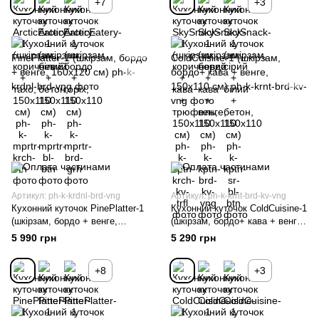
+7
+3
Артикул: ph-k-krdnl-brd-vng
Артикул: ph-k-krnt-brd-kv-vng
Кухонний куточок PinePlatter-1
Кухонний куточок ColdCuisine-1
(шкірзам, бордо + венге,
(шкірзам, бордо+ кава + венге,
160х120 см)
150х110 см)
5 990 грн
5 290 грн
+8
+3