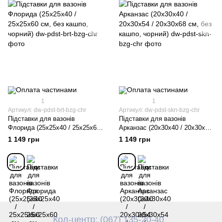
1
1
Артикул: dw-pdst-brt-bzg-chr
Артикул: dw-pdst-skn-bzg-chr
Підставки для вазонів
Підставки для вазонів
Флорида (25х25х40 / 25х25х60
Арканзас (20х30х40 / 20х30х54
см, без кашпо, чорний)
/ 20х30х68 см, без кашпо,
1 149 грн
1 149 грн
чорний)
Кол-центр: (067) 135-20-40