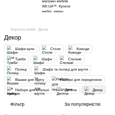
Корпусні меблі
Декор
Декор
Шафи-купе
Столи
Комоди
Тумби
Шафи
Стелажі
Полиці
Шафи та полиці для взуття
Вішаки для одягу
Набори для передпокою
Набори для вітальні
Дитяча
Декор
Фільтр
За популярністю