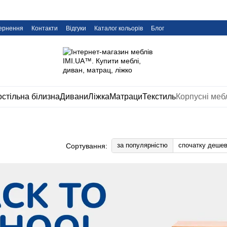
вернення
Контакти
Відгуки
Каталог кольорів
Блог
стільна білизна
Дивани
Ліжка
Матраци
Текстиль
Корпусні меб
за популярністю
спочатку деше
Сортування: