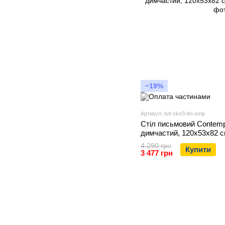
−19%
Артикул: lstl-skn3-lm-smp
Стіл письмовий Contem
димчастий, 120х53х82 с
4 290 грн
Купити
3 477 грн