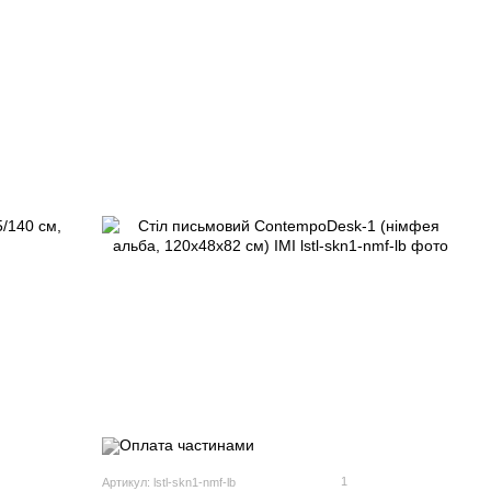
1
Артикул: lstl-skn1-nmf-lb