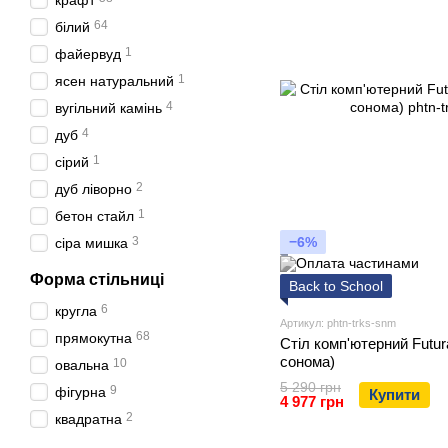
крафт
64
білий
1
файервуд
1
ясен натуральний
4
вугільний камінь
4
дуб
1
сірий
2
дуб ліворно
1
бетон стайл
3
−6%
сіра мишка
Форма стільниці
Back to School
6
кругла
Артикул: phtn-trks-snm
68
прямокутна
Стіл комп'ютерний Futur
сонома)
10
овальна
5 290 грн
9
фігурна
Купити
4 977 грн
2
квадратна