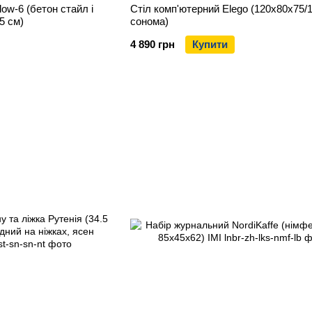
low-6 (бетон стайл і
Стіл комп'ютерний Elego (120х80х75/1
5 см)
сонома)
4 890 грн
Купити