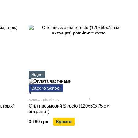
Відео
Back to School
1
Артикул: phtn-ln-ntc
 горіх)
Стіл письмовий Structo (120х60х75 см,
антрацит)
3 190 грн
Купити