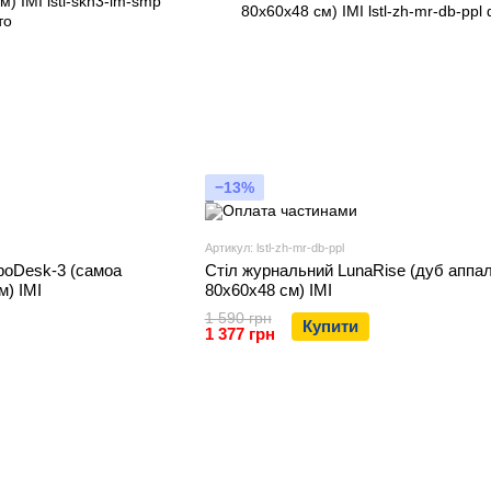
−13%
Артикул: lstl-zh-mr-db-ppl
poDesk-3 (самоа
Стіл журнальний LunaRise (дуб аппал
м) IMI
80x60x48 см) IMI
1 590 грн
Купити
1 377 грн