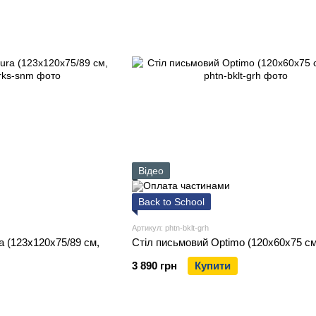
Відео
Back to School
Артикул: phtn-bklt-grh
a (123х120х75/89 см,
Стіл письмовий Optimo (120х60х75 см,
3 890 грн
Купити