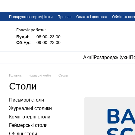
Перейти до основного контенту
Подарункові сертифікати
Про нас
Оплата і доставка
Обмін та по
Дропшипінг меблів IMI
FAQ
Графік роботи:
Будні:
08:00–23:00
Сб-Нд:
09:00–23:00
Акції
Розпродаж
Кухні
По
Головна
Корпусні меблі
Столи
Столи
Письмові столи
Журнальні столики
Комп'ютерні столи
Геймерські столи
Обідні столи