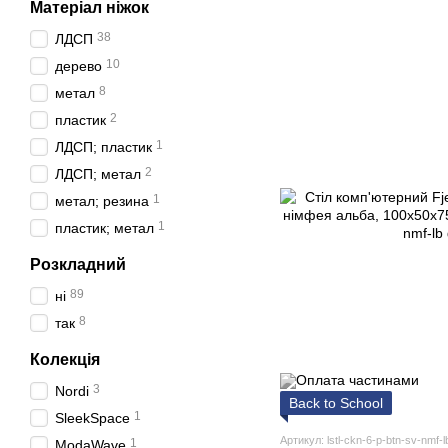
Матеріал ніжок
38
ЛДСП
10
дерево
8
метал
2
пластик
1
ЛДСП; пластик
2
ЛДСП; метал
1
метал; резина
1
пластик; метал
Розкладний
89
ні
8
так
Колекція
3
Nordi
Back to School
1
SleekSpace
Артикул: lstl-ckn-6-p-btn-sv-nmf-l
1
ModaWave