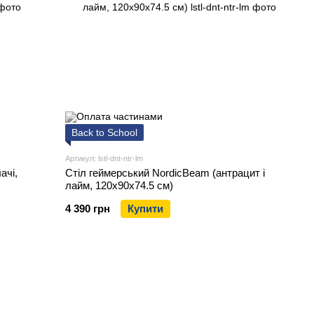
Back to School
Артикул: lstl-dnt-ntr-lm
ачі,
Стіл геймерський NordicBeam (антрацит і
лайм, 120х90х74.5 см)
4 390 грн
Купити