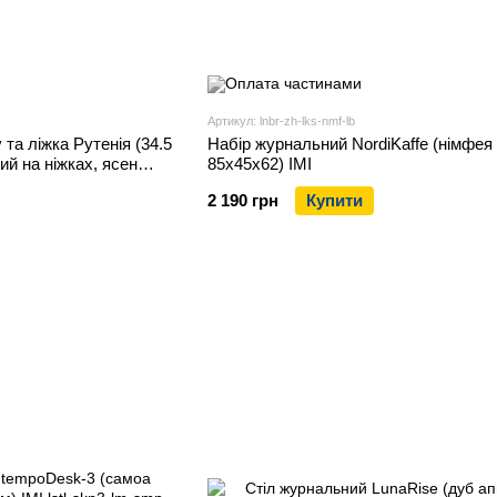
Артикул: lnbr-zh-lks-nmf-lb
та ліжка Рутенія (34.5
Набір журнальний NordiKaffe (німфея
ий на ніжках, ясен
85x45x62) IMI
2 190 грн
Купити