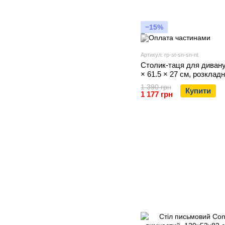
−15%
Артикул: rp-st-sn-sn-nt
Столик-таця для дивану 
× 61.5 × 27 см, розкладн
натуральний)
1 390 грн
Купити
1 177 грн