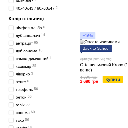
2
60х60х47
2
40х40х43 / 60х60х47
Колір стільниці
6
німфея альба
14
дуб аппалачі
−16%
65
антрацит
Back to School
10
дуб сонома
1
самоа димчастий
Артикул: phtn-vrg-vng
Стіл письмовий Krono (1
25
кашемір
венге)
3
ліворно
4 390 грн
Купити
3 690 грн
61
венге
56
трюфель
55
бетон
56
горіх
60
сонома
56
тахо
58