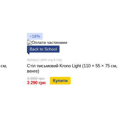
−18%
Back to School
Артикул: phtn-vrg-lt-vng
 см,
Стіл письмовий Krono Light (110 × 55 × 75 см,
венге)
3 990 грн
Купити
3 290 грн