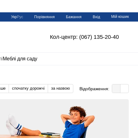
Мій кошик
Порівняння
Укр
Рус
Бажання
Вхід
Кол-центр: (067) 135-20-40
лі
Меблі для саду
вше
спочатку дорожчі
за назвою
Відображення: