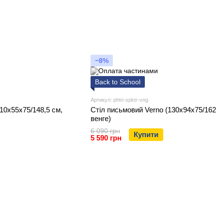
−8%
Back to School
Артикул: phtn-spktr-vng
10х55х75/148,5 см,
Стіл письмовий Verno (130х94х75/162
венге)
6 090 грн
Купити
5 590 грн