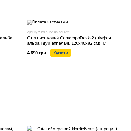
Артикул: lstl-skn2-db-ppl-nmf
 альба,
Стіл письмовий ContempoDesk-2 (німфея
альба і дуб аппалачі, 120х48х82 см) IMI
4 890 грн
Купити