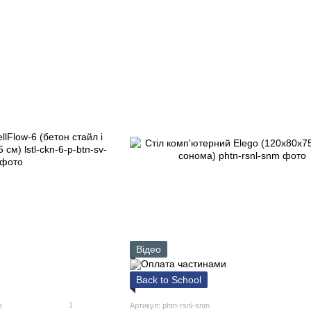
Відео
Back to School
1
b
Артикул: phtn-rsnl-snm