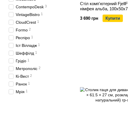
Стіл комп'ютерний FjellF
3
ContempoDesk
німфея альба, 100х50х7
1
VintageBistro
3 690 грн
Купити
1
CloudCrest
2
Formo
1
Респіро
1
Іст Вілладж
1
Шеффілд
1
Грідіо
2
Метрополіс
2
Кі-Вест
1
Ранок
1
Мрія