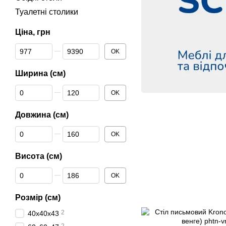
Туалетні столики
Ціна, грн
От Ціна, грн
До Ціна, грн
OK
Ширина (см)
От Ширина (см)
До Ширина (см)
OK
Довжина (см)
От Довжина (см)
До Довжина (см)
OK
Висота (см)
От Висота (см)
До Висота (см)
OK
Розмір (см)
2
40х40х43