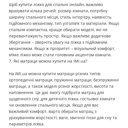
Щоб купити ліжко для спальні онлайн, важливо
врахувати кілька речей: розмір кімнати, потрібну
ширину спального місця, стиль інтер’єру, наявність
підйомного механізму, тип узголів’я та матеріали. Якщо
спальня компактна, краще обирати моделі, які не
перевантажують простір. Якщо важливе додаткове
зберігання – зверніть увагу на ліжка з підйомним
механізмом. Якщо ж пріоритет – візуальний комфорт,
м’яке ліжко може стати головним акцентом кімнати.
7. Які матраци можна купити на IMI.ua?
На IMI.ua можна купити матраци різних типів:
ортопедичні матраци, пружинні матраци, безпружинні
матраци, а також моделі різної жорсткості, висоти та
наповнення. Це дає змогу підібрати матрац для
щоденного сну, для дитячого ліжка, гостьової кімнати
чи оновлення спального місця. Якщо для вас
важливий комфорт, варто обирати матрац з
урахуванням жорсткості, ваги, звичної пози для сну та
параметрів ліжка.