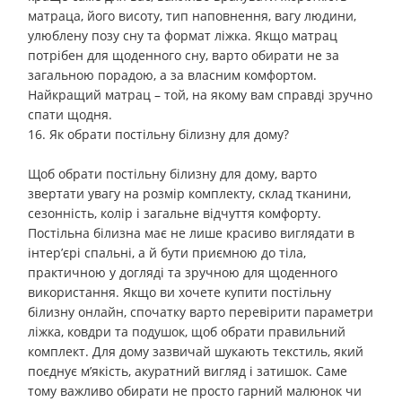
матраца, його висоту, тип наповнення, вагу людини,
улюблену позу сну та формат ліжка. Якщо матрац
потрібен для щоденного сну, варто обирати не за
загальною порадою, а за власним комфортом.
Найкращий матрац – той, на якому вам справді зручно
спати щодня.
16. Як обрати постільну білизну для дому?
Щоб обрати постільну білизну для дому, варто
звертати увагу на розмір комплекту, склад тканини,
сезонність, колір і загальне відчуття комфорту.
Постільна білизна має не лише красиво виглядати в
інтер’єрі спальні, а й бути приємною до тіла,
практичною у догляді та зручною для щоденного
використання. Якщо ви хочете купити постільну
білизну онлайн, спочатку варто перевірити параметри
ліжка, ковдри та подушок, щоб обрати правильний
комплект. Для дому зазвичай шукають текстиль, який
поєднує м’якість, акуратний вигляд і затишок. Саме
тому важливо обирати не просто гарний малюнок чи