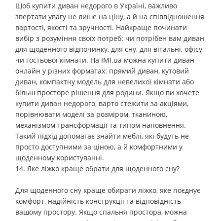
Щоб купити диван недорого в Україні, важливо
звертати увагу не лише на ціну, а й на співвідношення
вартості, якості та зручності. Найкраще починати
вибір з розуміння своїх потреб: чи потрібен вам диван
для щоденного відпочинку, для сну, для вітальні, офісу
чи гостьової кімнати. На IMI.ua можна купити диван
онлайн у різних форматах: прямий диван, кутовий
диван, компактну модель для невеликої кімнати або
більш просторе рішення для родини. Якщо ви хочете
купити диван недорого, варто стежити за акціями,
порівнювати моделі за розміром, тканиною,
механізмом трансформації та типом наповнення.
Такий підхід допомагає знайти меблі, які будуть не
просто доступними за ціною, а й комфортними у
щоденному користуванні.
14. Яке ліжко краще обрати для щоденного сну?
Для щоденного сну краще обирати ліжко, яке поєднує
комфорт, надійність конструкції та відповідність
вашому простору. Якщо спальня простора, можна