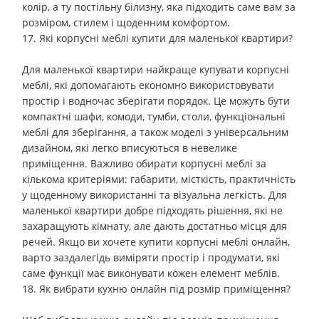
колір, а ту постільну білизну, яка підходить саме вам за
розміром, стилем і щоденним комфортом.
17. Які корпусні меблі купити для маленької квартири?
Для маленької квартири найкраще купувати корпусні
меблі, які допомагають економно використовувати
простір і водночас зберігати порядок. Це можуть бути
компактні шафи, комоди, тумби, столи, функціональні
меблі для зберігання, а також моделі з універсальним
дизайном, які легко вписуються в невелике
приміщення. Важливо обирати корпусні меблі за
кількома критеріями: габарити, місткість, практичність
у щоденному використанні та візуальна легкість. Для
маленької квартири добре підходять рішення, які не
захаращують кімнату, але дають достатньо місця для
речей. Якщо ви хочете купити корпусні меблі онлайн,
варто заздалегідь виміряти простір і продумати, які
саме функції має виконувати кожен елемент меблів.
18. Як вибрати кухню онлайн під розмір приміщення?