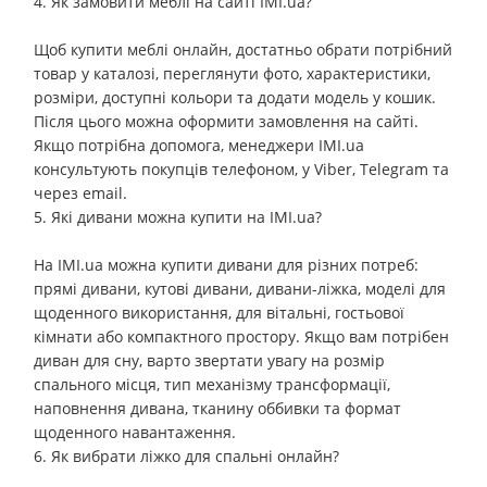
4. Як замовити меблі на сайті IMI.ua?
Щоб купити меблі онлайн, достатньо обрати потрібний
товар у каталозі, переглянути фото, характеристики,
розміри, доступні кольори та додати модель у кошик.
Після цього можна оформити замовлення на сайті.
Якщо потрібна допомога, менеджери IMI.ua
консультують покупців телефоном, у Viber, Telegram та
через email.
5. Які дивани можна купити на IMI.ua?
На IMI.ua можна купити дивани для різних потреб:
прямі дивани, кутові дивани, дивани-ліжка, моделі для
щоденного використання, для вітальні, гостьової
кімнати або компактного простору. Якщо вам потрібен
диван для сну, варто звертати увагу на розмір
спального місця, тип механізму трансформації,
наповнення дивана, тканину оббивки та формат
щоденного навантаження.
6. Як вибрати ліжко для спальні онлайн?