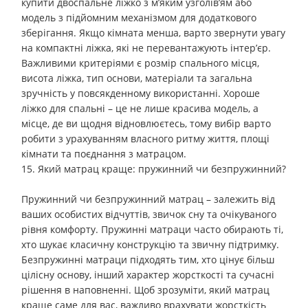
купити двоспальне ліжко з м’яким узголів’ям або
модель з підйомним механізмом для додаткового
зберігання. Якщо кімната менша, варто звернути увагу
на компактні ліжка, які не перевантажують інтер’єр.
Важливими критеріями є розмір спального місця,
висота ліжка, тип основи, матеріали та загальна
зручність у повсякденному використанні. Хороше
ліжко для спальні – це не лише красива модель, а
місце, де ви щодня відновлюєтесь, тому вибір варто
робити з урахуванням власного ритму життя, площі
кімнати та поєднання з матрацом.
15. Який матрац краще: пружинний чи безпружинний?
Пружинний чи безпружинний матрац – залежить від
ваших особистих відчуттів, звичок сну та очікуваного
рівня комфорту. Пружинні матраци часто обирають ті,
хто шукає класичну конструкцію та звичну підтримку.
Безпружинні матраци підходять тим, хто цінує більш
цілісну основу, інший характер жорсткості та сучасні
рішення в наповненні. Щоб зрозуміти, який матрац
краще саме для вас, важливо врахувати жорсткість