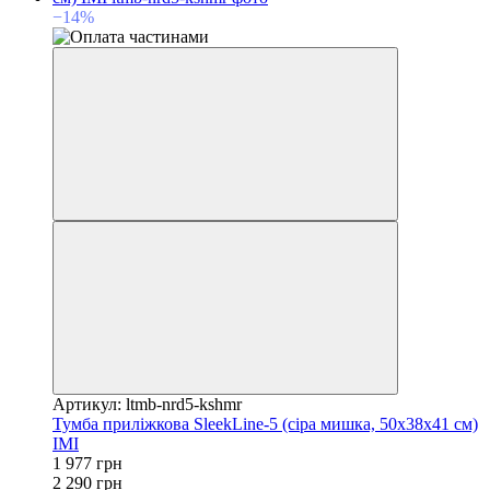
−14%
Артикул: ltmb-nrd5-kshmr
Тумба приліжкова SleekLine-5 (сіра мишка, 50x38x41 см)
IMI
1 977 грн
2 290 грн