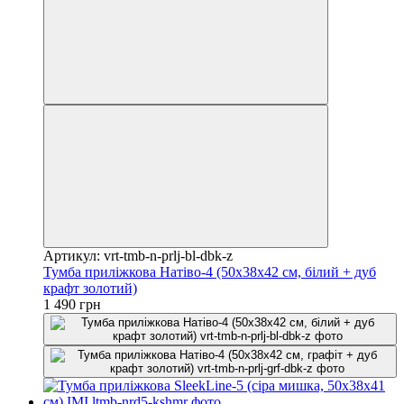
Артикул: vrt-tmb-n-prlj-bl-dbk-z
Тумба приліжкова Натіво-4 (50х38х42 см, білий + дуб
крафт золотий)
1 490 грн