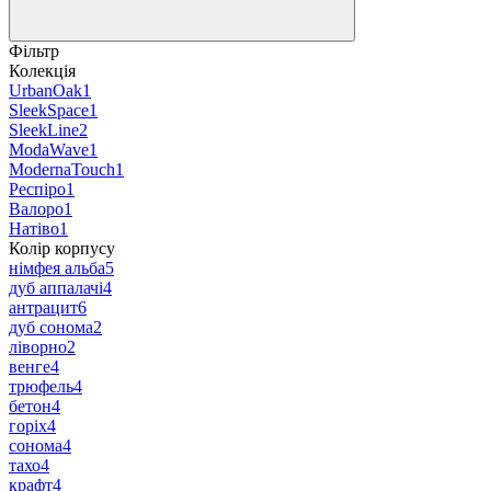
Фільтр
Колекція
UrbanOak
1
SleekSpace
1
SleekLine
2
ModaWave
1
ModernaTouch
1
Респіро
1
Валоро
1
Натіво
1
Колір корпусу
німфея альба
5
дуб аппалачі
4
антрацит
6
дуб сонома
2
ліворно
2
венге
4
трюфель
4
бетон
4
горіх
4
сонома
4
тахо
4
крафт
4