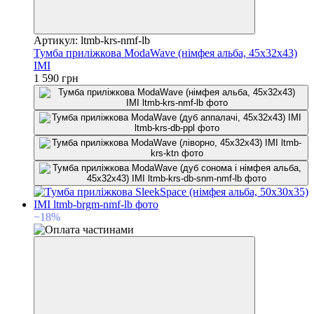
Артикул: ltmb-krs-nmf-lb
Тумба приліжкова ModaWave (німфея альба, 45х32х43)
IMI
1 590 грн
−18%