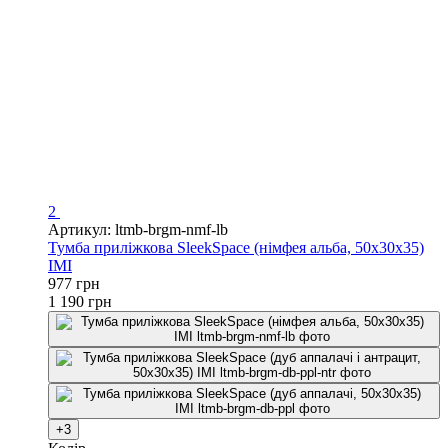
2
Артикул: ltmb-brgm-nmf-lb
Тумба приліжкова SleekSpace (німфея альба, 50x30x35)
IMI
977 грн
1 190 грн
+3