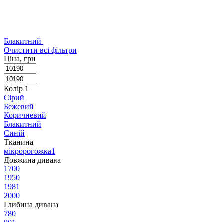
Блакитний
Очистити всі фільтри
Ціна, грн
Колір
‍
1
Сірий
Бежевий
Коричневий
Блакитний
Синій
Тканина
мікророгожка
1
Довжина дивана
170
0
195
0
198
1
200
0
Глибина дивана
78
0