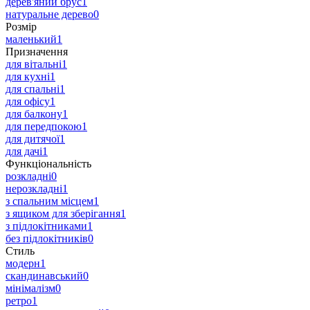
дерев'яний брус
1
натуральне дерево
0
Розмір
маленький
1
Призначення
для вітальні
1
для кухні
1
для спальні
1
для офісу
1
для балкону
1
для передпокою
1
для дитячої
1
для дачі
1
Функціональність
розкладні
0
нерозкладні
1
з спальним місцем
1
з ящиком для зберігання
1
з підлокітниками
1
без підлокітників
0
Стиль
модерн
1
скандинавський
0
мінімалізм
0
ретро
1