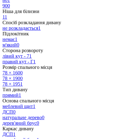
80
1
90
0
Ніша для білизни
1
1
Спосіб розкладання дивану
не розкладається
1
Підлокітник
немає
1
м'який
0
Сторона розвороту
лівий кут - 7
1
правий кут - Г
1
Розмір спального місця
78 × 160
0
78 × 190
0
78 × 195
1
Тип дивану
прямий
1
Основа спального місця
меблевий щит
1
ДСП
0
натуральне дерево
0
дерев'яний брус
0
Каркас дивану
ДСП
1