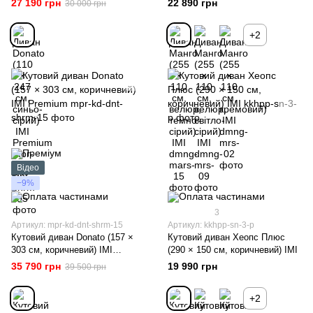
27 190 грн
22 890 грн
30 000 грн
+2
Відео
−9%
3
Артикул: mpr-kd-dnt-shrm-15
Артикул: kkhpp-sn-3-p
Кутовий диван Donato (157 ×
Кутовий диван Хеопс Плюс
303 см, коричневий) IMI
(290 × 150 см, коричневий) IMI
Premium
35 790 грн
19 990 грн
39 500 грн
+2