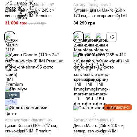
Артикул: mpr-d-mrtn-shrm-97
Артикул: kmng-mars-1
Диван Martin (116 × 245 см,
Кутовий диван Манго (260 ×
синьо-сірий) IMI Premium
170 см, світло-кремовий) IMI
31 690 грн
34 290 грн
35 000 грн
+5
Відео
−9%
Подарунок
1
Артикул: mpr-d-dnt-shrm-95
Артикул: dmng-mars-15
Диван Donato (110 × 247 см,
Диван Манго (255 × 110 см,
синьо-сірий) IMI Premium
велюр, темно-сірий) ІМІ