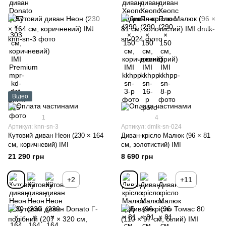
Відео
1
4
Артикул: knn-sn-3
Артикул: dmlk-sn-024
Кутовий диван Неон (230 × 164
Диван-крісло Малюк (96 × 81
см, коричневий) IMI
см, золотистий) IMI
21 290 грн
8 690 грн
+2
+11