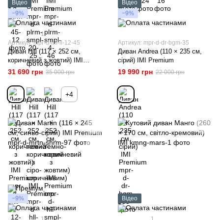
Відео
Відео
−9%
−9%
1
Артикул: mpr-d-hll-ll-12-45
Артикул: mpr-d-dr-bgm-35
Диван Hill (117 × 252 см,
Диван Andrea (110 × 235 см,
коричневий з жовтий) IMI
сірий) IMI Premium
Premium
31 690 грн
19 990 грн
35 000 грн
22 000 грн
+4
−9%
Відео
1
1