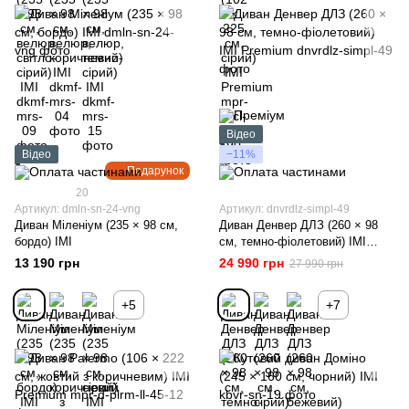
Відео
Відео
−11%
Подарунок
20
Артикул: dmln-sn-24-vng
Артикул: dnvrdlz-simpl-49
Диван Міленіум (235 × 98 см,
Диван Денвер ДЛЗ (260 × 98
бордо) ІМІ
см, темно-фіолетовий) IMI
Premium
13 190 грн
24 990 грн
27 990 грн
+5
+7