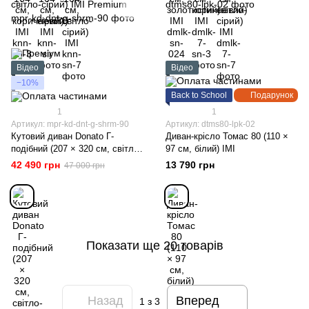
Відео
Відео
−10%
Back to School
Подарунок
1
1
Артикул: mpr-kd-dnt-g-shrm-90
Артикул: dtms80-lpk-02
Кутовий диван Donato Г-
Диван-крісло Томас 80 (110 ×
подібний (207 × 320 см, світло-
97 см, білий) ІМІ
сірий) IMI Premium
42 490 грн
13 790 грн
47 000 грн
Показати ще 20 товарів
Назад
Вперед
1
з 3