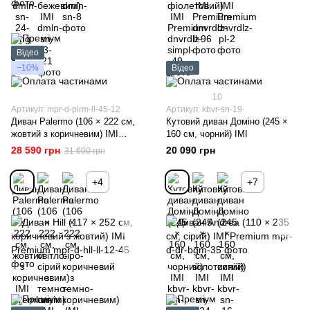
Відео
−10%
Відео
10
Артикул: mpr-d-plrm-ll-45-12
Артикул: kbvr-sn-19
Диван Palermo (106 × 222 см,
Кутовий диван Доміно (245 ×
жовтий з коричневим) IMI
160 см, чорний) ІМІ
Premium
28 590 грн
20 090 грн
31 600 грн
+4
+7