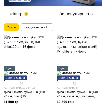
Фільтр
За популярністю
1
Стиль
скандинавський
Відео
Відео
Back to School
Back to School
64
22
Артикул: dkbs120-sn-16
Артикул: dkbs-sn-7
Диван-крісло Кубус 120 (160 ×
Диван-крісло Кубус 120 (140 ×
97 см, синій) ІМІ
97 см, вузькі підлокітники,
світло-сірий) ІМІ
11 590 грн
10 890 грн