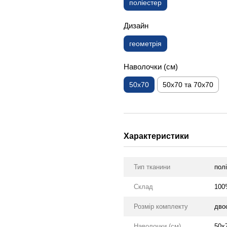
поліестер
Дизайн
геометрія
Наволочки (см)
50х70
50х70 та 70х70
Характеристики
Тип тканини
пол
Склад
100
Розмір комплекту
дво
Наволочки (см)
50х