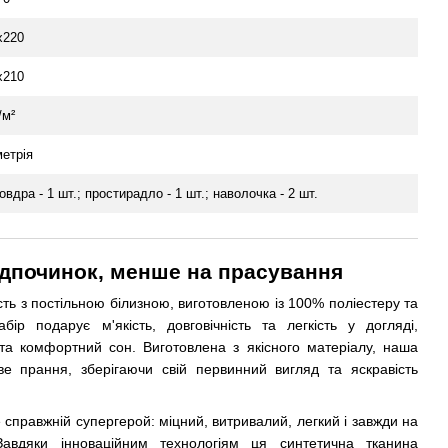
х220
х210
/м²
метрія
овдра - 1 шт.; простирадло - 1 шт.; наволочка - 2 шт.
ідпочинок, менше на прасування
ть з постільною білизною, виготовленою із 100% поліестеру та
бір подарує м'якість, довговічність та легкість у догляді,
та комфортний сон. Виготовлена з якісного матеріалу, наша
ве прання, зберігаючи свій первинний вигляд та яскравість
е справжній супергерой: міцний, витривалий, легкий і завжди на
Завдяки інноваційним технологіям ця синтетична тканина