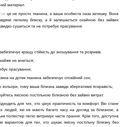
ний матеріал.
у — це не просто тканина, а ваша особиста оаза затишку. Вона
завдяки легкому блиску, а й залишається охайною без зайвих
швидко сушиться та не потребує прасування.
 забезпечує кращу стійкість до зношування та розривів;
 майже не мнеться;
ребує прасування;
риємна на дотик тканина забезпечує спокійний сон;
ає кольори, тому ваша білизна завжди зберігатиме яскравість;
жуйтесь якісною постільною білизною без зайвих витрат.
ідходить для тих, хто цінує практичність та комфорт. Він стане
х людей, які не мають багато часу на догляд за білизною, а
льки поліестер легко витримує часте прання. Крім того, доступна
м варіантом для тих, хто шукає якісну постільну білизну без