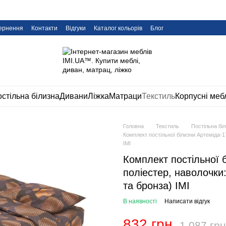
вернення
Контакти
Відгуки
Каталог кольорів
Блог
стільна білизна
Дивани
Ліжка
Матраци
Текстиль
Корпусні меб
Головна
Текстиль
Постільна бі
Комплект постільної білизни Артеміда-17
IMI
Комплект постільної 
поліестер, наволочки:
та бронза) IMI
В наявності
Написати відгук
832 грн
1 087 грн