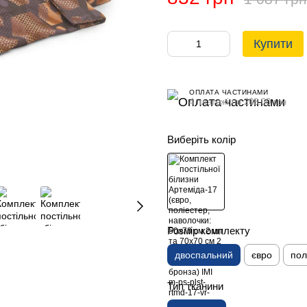
Купити
ОПЛАТА ЧАСТИНАМИ
4 платежі по 208.00 грн
Виберіть колір
Розмір комплекту
двоспальний
євро
пол
Тип тканини