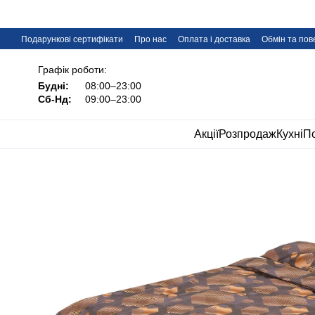
Перейти до основного контенту
Подарункові сертифікати
Про нас
Оплата і доставка
Обмін та по
Дропшипінг меблів IMI
FAQ
Графік роботи:
Будні:
08:00–23:00
Сб-Нд:
09:00–23:00
Акції
Розпродаж
Кухні
По