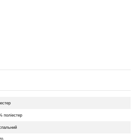
іестер
% поліестер
спальний
70