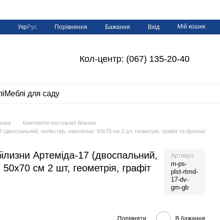
Мій кошик
Порівняння
Укр
Рус
Бажання
Вхід
Кол-центр: (067) 135-20-40
лі
Меблі для саду
лизна
Комплекти постільної білизни
 (двоспальний, поліестер, наволочки: 50х70 см 2 шт, геометрія, графіт та бронза)
білизни Артеміда-17 (двоспальний,
Артикул
m-ps-
 50х70 см 2 шт, геометрія, графіт
plst-rtmd-
17-dv-
gm-gb
Порівняти
В бажання