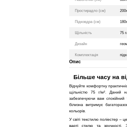
Простирадло (см)
200
Підковдра (см)
180
Щільність
75 г
Дизайн
гео
Комплектація
підк
Опис
Більше часу на в
Відчуйте комфортну практичніс
щільністю 75 г/м². Даний на
забезпечуючи вам спокійний 
білизна витримує багаторазо
кольорів.
У світі текстилю поліестер – ц
варті стилю та зручності. 