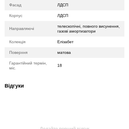
Фасад
ЛДСП
Корпус
ЛДСП
телескопічні, повного висунення,
Направляючі
газові амортизатори
Колекція
Елізабет
Поверхня
матова
Гарантійний термін,
18
міс.
Відгуки
Додайте перший відгук