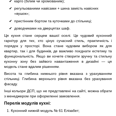
карго (білим чи хромованим);
регульованими навісами + шина замість навісних
«вушок»;
пристінним бортом та куточками до стільниці;
доводчиками на дверцятах шаф.
Ця кухня стане серцем вашої оселі. Це чудовий кухонний
гарнітур для тих, хто цінує сучасний стиль, практичність і
порядок у просторі. Вона стане чудовим вибором як для
квартир, так і для будинків, де важливо поєднати естетику та
функціональність. Якщо ви хочете створити зручну та стильну
кухонну зону без зайвого навантаження в дизайні — ця
модель стане вдалим рішенням.
Висота та глибина нижнього рівня вказана з урахуванням
стільниці. Глибина верхнього рівня вказана без урахування
фасаду.
Інші кольори ДСП, що не представлені на сайті, можна обрати
з менеджером при оформленні замовлення.
Перелік модулів кухні:
Кухонний нижній модуль № 61 Елізабет;