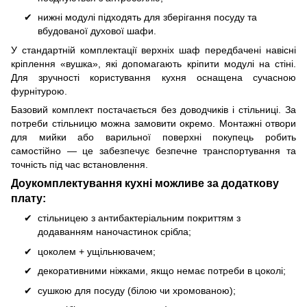
нижні модулі підходять для зберігання посуду та
вбудованої духової шафи.
У стандартній комплектації верхніх шаф передбачені навісні
кріплення «вушка», які допомагають кріпити модулі на стіні.
Для зручності користування кухня оснащена сучасною
фурнітурою.
Базовий комплект постачається без доводчиків і стільниці. За
потреби стільницю можна замовити окремо. Монтажні отвори
для мийки або варильної поверхні покупець робить
самостійно — це забезпечує безпечне транспортування та
точність під час встановлення.
Доукомплектування кухні можливе за додаткову
плату:
стільницею з антибактеріальним покриттям з
додаванням наночастинок срібла;
цоколем + ущільнювачем;
декоративними ніжками, якщо немає потреби в цоколі;
сушкою для посуду (білою чи хромованою);