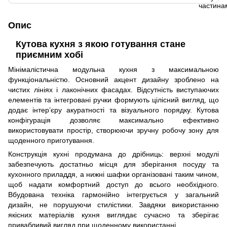
Опис
Кутова кухня з якою готування стане
приємним хобі
Мінімалістична модульна кухня з максимальною
функціональністю. Основний акцент дизайну зроблено на
чистих лініях і лаконічних фасадах. Відсутність виступаючих
елементів та інтегровані ручки формують цілісний вигляд, що
додає інтер’єру акуратності та візуального порядку. Кутова
конфігурація дозволяє максимально ефективно
використовувати простір, створюючи зручну робочу зону для
щоденного приготування.
Конструкція кухні продумана до дрібниць: верхні модулі
забезпечують достатньо місця для зберігання посуду та
кухонного приладдя, а нижні шафки організовані таким чином,
щоб надати комфортний доступ до всього необхідного.
Вбудована техніка гармонійно інтегрується у загальний
дизайн, не порушуючи стилістики. Завдяки використанню
якісних матеріалів кухня виглядає сучасно та зберігає
привабливий вигляд при щоденному використанні.