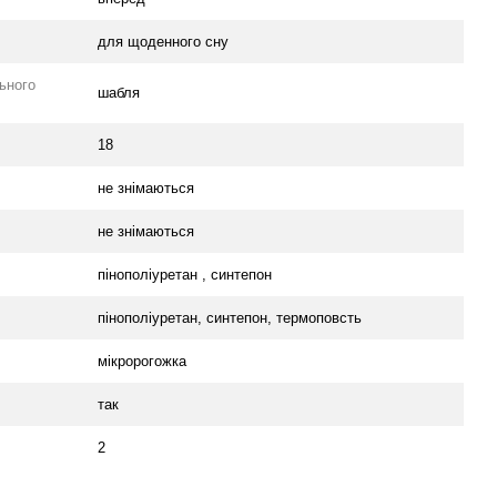
для щоденного сну
ьного
шабля
18
не знімаються
не знімаються
пінополіуретан , синтепон
пінополіуретан, синтепон, термоповсть
мікророгожка
так
2