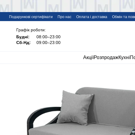
Перейти до основного контенту
Подарункові сертифікати
Про нас
Оплата і доставка
Обмін та по
Дропшипінг меблів IMI
FAQ
Графік роботи:
Будні:
08:00–23:00
Сб-Нд:
09:00–23:00
Акції
Розпродаж
Кухні
По