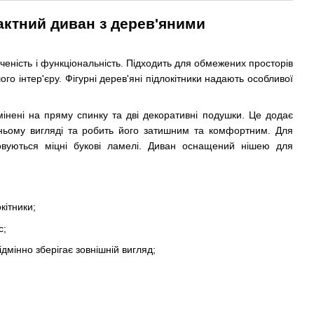
ктний диван з дерев'яними
еність і функціональність. Підходить для обмежених просторів
го інтер'єру. Фігурні дерев'яні підлокітники надають особливої
мінені на пряму спинку та дві декоративні подушки. Це додає
шньому вигляді та робить його затишним та комфортним. Для
овуються міцні букові ламелі. Диван оснащений нішею для
окітники;
с;
ідмінно зберігає зовнішній вигляд;