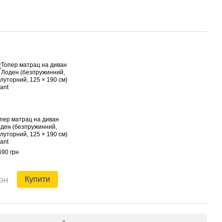
пер матрац на диван
ден (безпружинний,
луторний, 125 × 190 см)
ant
690 грн
рн
Купити