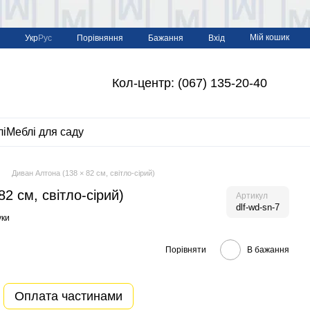
Мій кошик
Порівняння
Укр
Рус
Бажання
Вхід
Кол-центр: (067) 135-20-40
лі
Меблі для саду
Диван Алтона (138 × 82 см, світло-сірий)
2 см, світло-сірий)
Артикул
dlf-wd-sn-7
уки
Порівняти
В бажання
Оплата частинами