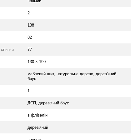
прямий
2
138
82
 спинки
77
130 × 190
меблевий щит, натуральне дерево, дерев'яний
брус
1
ДСП, дерев'яний брус
в флізеліні
дерев'яний
вперед