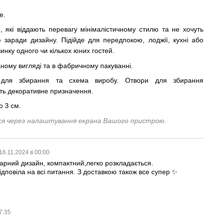
е.
 які віддають перевагу мінімалістичному стилю та не хочуть
 заради дизайну. Підійде для передпокою, лоджії, кухні або
чинку одного чи кількох юних гостей.
ному вигляді та в фабричному пакуванні.
 для збирання та схема виробу. Отвори для збирання
ють декоративне призначення.
о 3 см.
ися через налаштування екрана Вашого пристрою.
16.11.2024 в 00:00
гарний дизайн, компактний,легко розкладається.
ідповіла на всі питання. З доставкою також все супер ✨
17:35