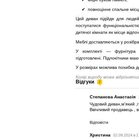
повноцінне спальне місц
Цей диван підійде для людей,
поступатися функціональністю
дитячої кімнати як місце відпо
Меблі доставляються у розібра
У комплекті — фурнітура
підготовлені. Підлокітники ма
У розмірах можлива похибка д
Колір виробу може відрізнят
Відгуки
2
Степанова Анастасія
Чудовий диван,м'який ,
Ввічливий продавець , в
Відповісти
Христина
02.09.2024 в 