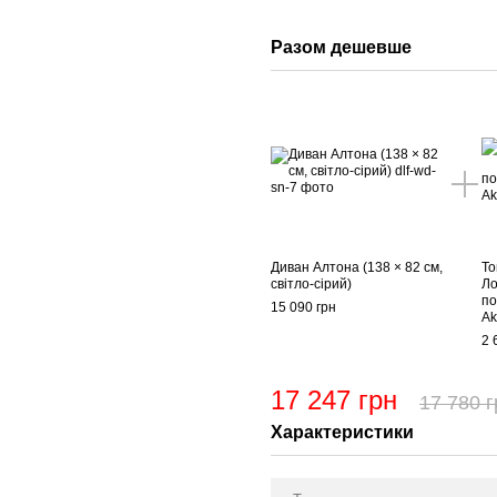
Разом дешевше
Диван Алтона (138 × 82 см,
То
світло-сірий)
Ло
по
15 090 грн
Ak
2 
17 247 грн
17 780 г
Характеристики