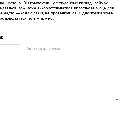
иван Алтона. Він компактний у складеному вигляді, займає
ладається, тож може використовуватися як гостьове місце для
не надто — коли сідаєш, не провалюєшся. Підлокітники зручні
розкладається, але – зручно.
ар
Увійти за допомогою