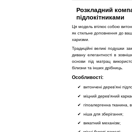
Розкладний компа
підлокітниками
Ця модель втілює собою витонч
як стильне доповнення до вашо
харизми.
Традиційні великі подушки за
дивану елегантності в зовні
основи під матрац використ
білизни та інших дрібниць.
Особливості:
витончені дерев’яні підл
міцний дерев'яний карка
гіпоалергенна тканина, в
ніша для зберігання;
викатний механізм;
міцні букові ламелі;