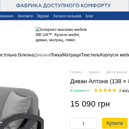
вернення
Контакти
Відгуки
Каталог кольорів
Блог
стільна білизна
Дивани
Ліжка
Матраци
Текстиль
Корпусні меб
Головна
Дивани
Дитячі дивани
Диван Алтона (138 × 8
В наявності
2 відг
15 090 грн
Купити