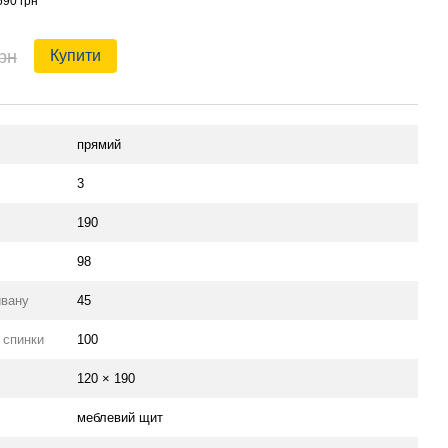
590 грн
рн
Купити
прямий
3
190
98
ивану
45
 спинки
100
120 × 190
меблевий щит