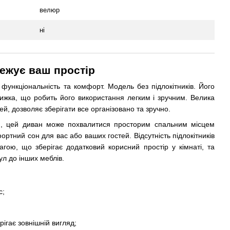
велюр
ні
ежує ваш простір
 функціональність та комфорт. Модель без підлокітників. Його
ижка, що робить його використання легким і зручним. Велика
ей, дозволяє зберігати все організовано та зручно.
ти, цей диван може похвалитися просторим спальним місцем
ртний сон для вас або ваших гостей. Відсутність підлокітників
гою, що зберігає додатковий корисний простір у кімнаті, та
ул до інших меблів.
с;
рігає зовнішній вигляд;