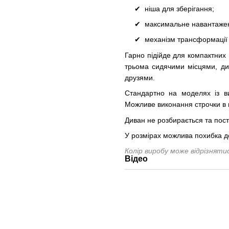
ніша для зберігання;
максимальне навантажен
механізм трансформації
Гарно підійде для компактних
трьома сидячими місцями, див
друзями.
Стандартно на моделях із в
Можливе виконання строчки в к
Диван не розбирається та пост
У розмірах можлива похибка д
Колір виробу може відрізнят
Відео