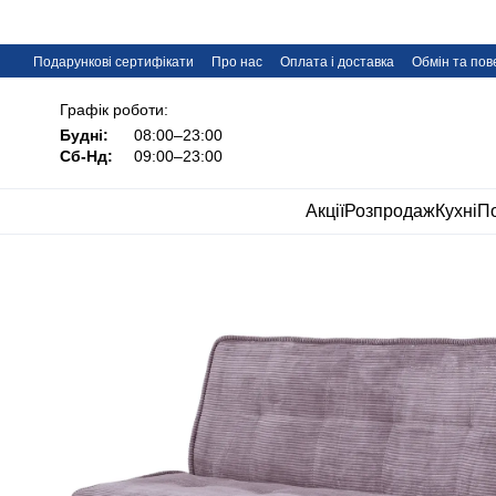
Перейти до основного контенту
Подарункові сертифікати
Про нас
Оплата і доставка
Обмін та по
Дропшипінг меблів IMI
FAQ
Графік роботи:
Будні:
08:00–23:00
Сб-Нд:
09:00–23:00
Акції
Розпродаж
Кухні
По