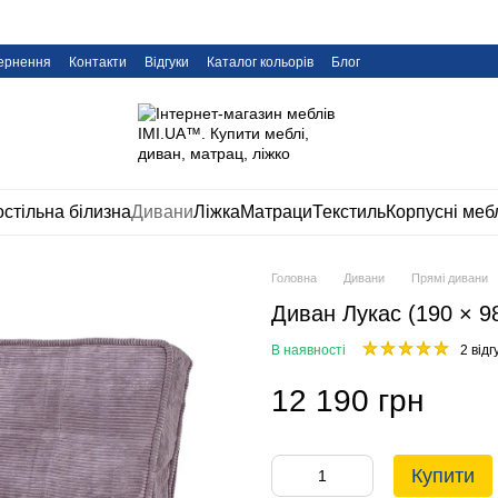
вернення
Контакти
Відгуки
Каталог кольорів
Блог
стільна білизна
Дивани
Ліжка
Матраци
Текстиль
Корпусні меб
Головна
Дивани
Прямі дивани
Диван Лукас (190 × 9
В наявності
2 відг
12 190 грн
Купити