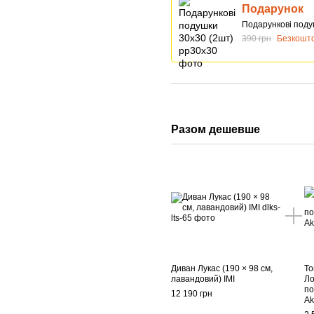
Подарунок
Подарункові поду
390 грн
Безкошт
Разом дешевше
Диван Лукас (190 × 98 см,
То
лавандовий) ІМІ
Ло
по
12 190 грн
Ak