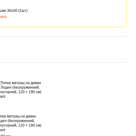
шки 30х30 (2шт)
овно
пер матрац на диван
ден (безпружинний,
луторний, 120 × 190 см)
ant