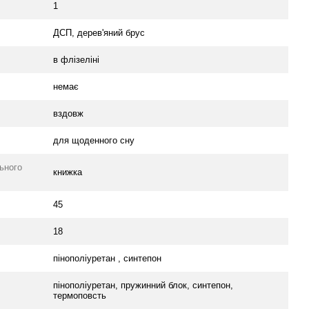
1
ДСП, дерев'яний брус
в флізеліні
немає
вздовж
для щоденного сну
ьного
книжка
45
18
пінополіуретан , синтепон
пінополіуретан, пружинний блок, синтепон,
термоповсть