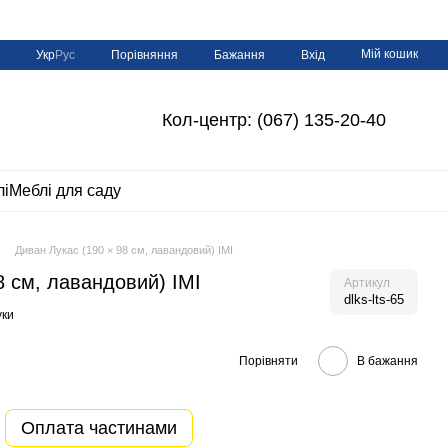
Мій кошик
Порівняння
Укр
Рус
Бажання
Вхід
Кол-центр: (067) 135-20-40
лі
Меблі для саду
Диван Лукас (190 × 98 см, лавандовий) ІМІ
8 см, лавандовий) ІМІ
Артикул
dlks-lts-65
уки
Порівняти
В бажання
Оплата частинами