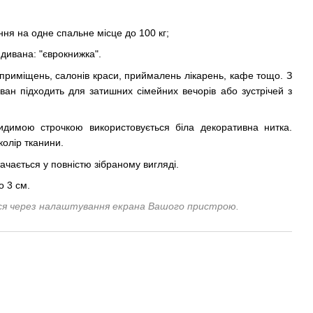
ня на одне спальне місце до 100 кг;
 дивана: "єврокнижка".
 приміщень, салонів краси, приймалень лікарень, кафе тощо. З
ан підходить для затишних сімейних вечорів або зустрічей з
идимою строчкою використовується біла декоративна нитка.
олір тканини.
ачається у повністю зібраному вигляді.
о 3 см.
ися через налаштування екрана Вашого пристрою.