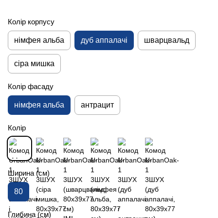
Колір корпусу
німфея альба
дуб аппалачі
шварцвальд
сіра мишка
Колір фасаду
німфея альба
антрацит
Колір
Ширина (см)
80
Глибина (см)