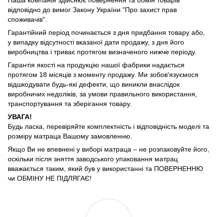
Наша компанія здійснює повернення та обмін товарів
відповідно до вимог Закону України "Про захист прав
споживачів".
Гарантійний період починається з дня придбання товару або,
у випадку відсутності вказаної дати продажу, з дня його
виробництва і триває протягом визначеного нижче періоду.
Гарантія якості на продукцію нашої фабрики надається
протягом 18 місяців з моменту продажу. Ми зобов'язуємося
відшкодувати будь-які дефекти, що виникли внаслідок
виробничих недоліків, за умови правильного використання,
транспортування та зберігання товару.
УВАГА!
Будь ласка, перевіряйте комплектність і відповідність моделі та
розміру матраца Вашому замовленню.
Якщо Ви не впевнені у виборі матраца – не розпаковуйте його,
оскільки після зняття заводського упаковання матрац
вважається таким, який був у використанні та ПОВЕРНЕННЮ
чи ОБМІНУ НЕ ПІДЛЯГАЄ!