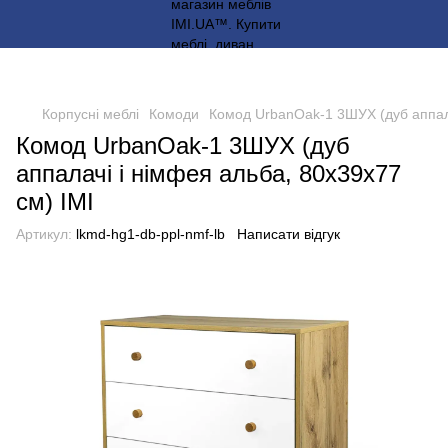
Корпусні меблі
Комоди
Комод UrbanOak-1 3ШУХ (дуб аппала
Комод UrbanOak-1 3ШУХ (дуб
аппалачі і німфея альба, 80x39x77
см) IMI
Артикул:
lkmd-hg1-db-ppl-nmf-lb
Написати відгук