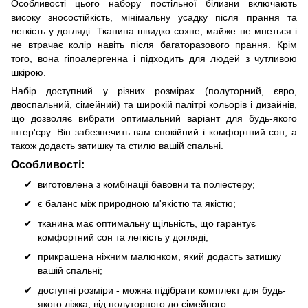
Особливості цього набору постільної білизни включають
високу зносостійкість, мінімальну усадку після прання та
легкість у догляді. Тканина швидко сохне, майже не мнеться і
не втрачає колір навіть після багаторазового прання. Крім
того, вона гіпоалергенна і підходить для людей з чутливою
шкірою.
Набір доступний у різних розмірах (полуторний, євро,
двоспальний, сімейний) та широкій палітрі кольорів і дизайнів,
що дозволяє вибрати оптимальний варіант для будь-якого
інтер'єру. Він забезпечить вам спокійний і комфортний сон, а
також додасть затишку та стилю вашій спальні.
Особливості:
виготовлена з комбінації бавовни та поліестеру;
є баланс між природною м'якістю та якістю;
тканина має оптимальну щільність, що гарантує
комфортний сон та легкість у догляді;
прикрашена ніжним малюнком, який додасть затишку
вашій спальні;
доступні розміри - можна підібрати комплект для будь-
якого ліжка, від полуторного до сімейного.