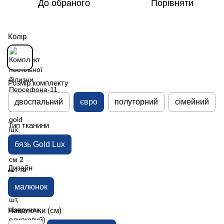
До обраного
Порівняти
Колір
Розмір комплекту
двоспальний
євро
полуторний
сімейний
Тип тканини
бязь Gold Lux
Дизайн
малюнок
Наволочки (см)