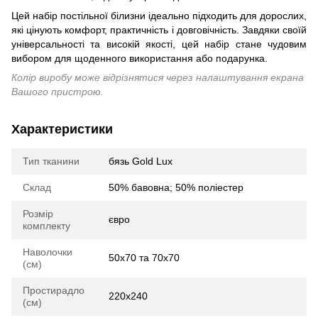
Цей набір постільної білизни ідеально підходить для дорослих,
які цінують комфорт, практичність і довговічність. Завдяки своїй
універсальності та високій якості, цей набір стане чудовим
вибором для щоденного використання або подарунка.
Колір виробу може відрізнятися через налаштування екрана
Вашого пристрою.
Характеристики
Тип тканини
бязь Gold Lux
Склад
50% бавовна; 50% поліестер
Розмір
євро
комплекту
Наволочки
50х70 та 70х70
(см)
Простирадло
220х240
(см)