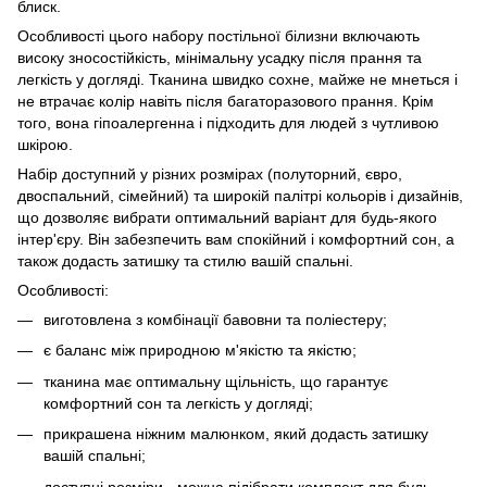
блиск.
Особливості цього набору постільної білизни включають
високу зносостійкість, мінімальну усадку після прання та
легкість у догляді. Тканина швидко сохне, майже не мнеться і
не втрачає колір навіть після багаторазового прання. Крім
того, вона гіпоалергенна і підходить для людей з чутливою
шкірою.
Набір доступний у різних розмірах (полуторний, євро,
двоспальний, сімейний) та широкій палітрі кольорів і дизайнів,
що дозволяє вибрати оптимальний варіант для будь-якого
інтер'єру. Він забезпечить вам спокійний і комфортний сон, а
також додасть затишку та стилю вашій спальні.
Особливості:
виготовлена з комбінації бавовни та поліестеру;
є баланс між природною м'якістю та якістю;
тканина має оптимальну щільність, що гарантує
комфортний сон та легкість у догляді;
прикрашена ніжним малюнком, який додасть затишку
вашій спальні;
доступні розміри - можна підібрати комплект для будь-