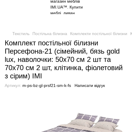
Текстиль
Постільна білизна
Комплекти постільної білизни
Комплект постільної білизни
Персефона-21 (сімейний, бязь gold
lux, наволочки: 50х70 см 2 шт та
70х70 см 2 шт, клітинка, фіолетовий
з сірим) IMI
Артикул:
m-ps-bz-gl-prsf21-sm-k-fs
Написати відгук