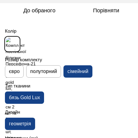
До обраного
Порівняти
Колір
Розмір комплекту
євро
полуторний
сімейний
Тип тканини
бязь Gold Lux
Дизайн
геометрія