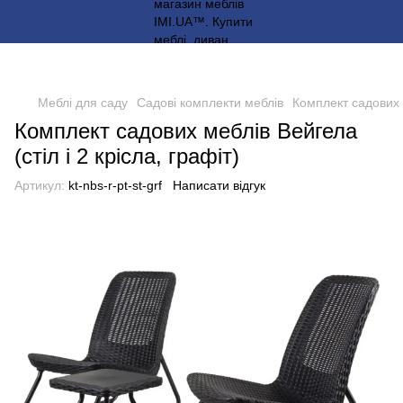
Меблі для саду
Садові комплекти меблів
Комплект садових м
Комплект садових меблів Вейгела
(стіл і 2 крісла, графіт)
Артикул:
kt-nbs-r-pt-st-grf
Написати відгук