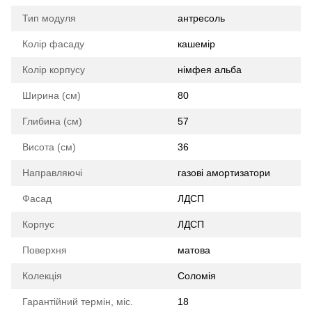
Тип модуля
антресоль
Колір фасаду
кашемір
Колір корпусу
німфея альба
Ширина (см)
80
Глибина (см)
57
Висота (см)
36
Направляючі
газові амортизатори
Фасад
ЛДСП
Корпус
ЛДСП
Поверхня
матова
Колекція
Соломія
Гарантійний термін, міс.
18