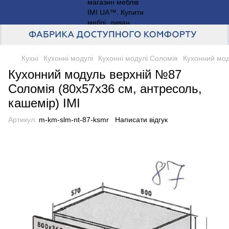
Кухні
Кухонні модулі
Кухонні модулі Соломія
Кухонний мод
Кухонний модуль верхній №87
Соломія (80х57х36 см, антресоль,
кашемір) IMI
Артикул:
m-km-slm-nt-87-ksmr
Написати відгук