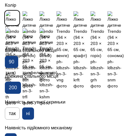
Колір
Ширина спального місця
90
Довжина спального місця
200
Наявність висувної скриньки
так
ні
Наявність підйомного механізму