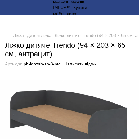
Ліжка
Дитячі ліжка
Ліжко дитяче Trendo (94 × 203 × 65 см, а
Ліжко дитяче Trendo (94 × 203 × 65
см, антрацит)
Артикул:
ph-ldbzsh-sn-3-ntc
Написати відгук