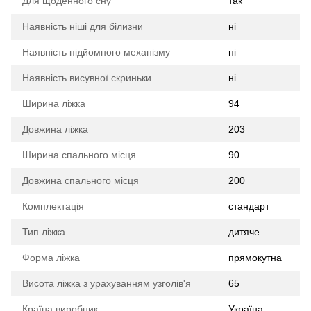
Для щоденного сну
так
Наявність ніші для білизни
ні
Наявність підйомного механізму
ні
Наявність висувної скриньки
ні
Ширина ліжка
94
Довжина ліжка
203
Ширина спального місця
90
Довжина спального місця
200
Комплектація
стандарт
Тип ліжка
дитяче
Форма ліжка
прямокутна
Висота ліжка з урахуванням узголів'я
65
Країна виробник
Україна