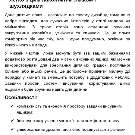
шухлядками
Дане дитяче ліжко – лаконічне по своєму дизайну, тому воно
добре підходить для сучасних інтер'єрів у стилі модерн чи
мінімалізм. З трьох сторін воно оснащене зручним
закругленим узголів'ям, узніжжям та спинкою. Це не тільки
комфортно під час сну, але і дуже продумано, оскільки за
ліжко нічого не впаде.
У нижній частині ліжка можуть бути (за вашим бажанням)
додатково розташовані два містких висувних ящики, які можна
використовувати для зберігання дитячих іграшок, постільної
білизни або інших речей. Це допоможе привчити малечу до
порядку у кімнаті та зменшить потребу в додаткових меблях.
Завдяки простій системі висування, користування цими
ящиками буде зручним навіть для дитини.
Особливості:
Компактність та економія простору завдяки висувним
ящикам;
Безпечне закруглене узголів'я для комфортного сну;
Універсальний дизайн, що легко поєднується з різними