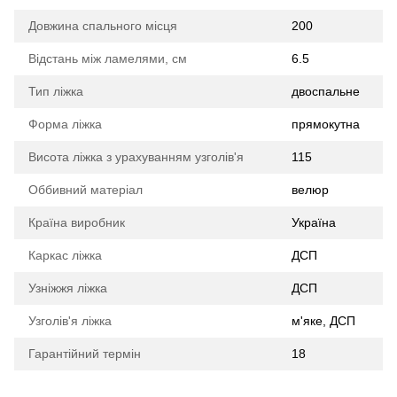
Довжина спального місця
200
Відстань між ламелями, см
6.5
Тип ліжка
двоспальне
Форма ліжка
прямокутна
Висота ліжка з урахуванням узголів'я
115
Оббивний матеріал
велюр
Країна виробник
Україна
Каркас ліжка
ДСП
Узніжжя ліжка
ДСП
Узголів'я ліжка
м'яке, ДСП
Гарантійний термін
18