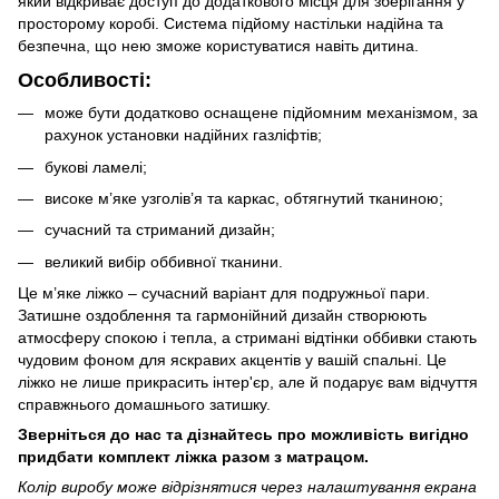
який відкриває доступ до додаткового місця для зберігання у
просторому коробі. Система підйому настільки надійна та
безпечна, що нею зможе користуватися навіть дитина.
Особливості:
може бути додатково оснащене підйомним механізмом, за
рахунок установки надійних газліфтів;
букові ламелі;
високе м’яке узголів’я та каркас, обтягнутий тканиною;
сучасний та стриманий дизайн;
великий вибір оббивної тканини.
Це м’яке ліжко – сучасний варіант для подружньої пари.
Затишне оздоблення та гармонійний дизайн створюють
атмосферу спокою і тепла, а стримані відтінки оббивки стають
чудовим фоном для яскравих акцентів у вашій спальні. Це
ліжко не лише прикрасить інтер'єр, але й подарує вам відчуття
справжнього домашнього затишку.
Зверніться до нас та дізнайтесь про можливість вигідно
придбати комплект ліжка разом з матрацом.
Колір виробу може відрізнятися через налаштування екрана