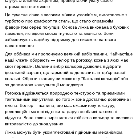
слугує стильним акцентом, привертаючи увагу своєю
стриманою естетикою.
Це сучасне ліжко з високим м’яким узголів’ям, виготовлене з
турботою про комфорт та стиль, що стало справжнім
фаворитом серед покупців. Основа ліжка виконана з букових
ламелей, які відомі своєю гнучкістю та міцністю. Вони
забезпечують надійну підтримку для високого вагового
навантаження.
Для оббивки ми пропонуємо великий вибір тканин. Найчастіше
наші клєнти обирають — велюр та рогожку, кожна з яких має
свої переваги. Великий вибір кольорів дозволяє підібрати
ідеальний варіант, що гармонійно доповнить інтер'єр вашої
спальні. Обрати тканину ви можете у "Каталозі кольорів" або
за допомогою консультації менеджера.
Рогожка відрізняється природною текстурою та приємними
тактильними відчуттями, до того ж вона достатньо довговічна і
якісна. Велюр – тканина, що має оксамитову текстуру,
революційні матові відтінки та дарує особливі тактильні
відчуття. Вона також вирізняється стійкістю кольору та високою
витривалістю до зношування.
Ліжка можуть бути укомплектовані підйомним механізмом,