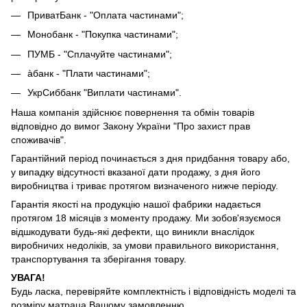
ПриватБанк - "Оплата частинами";
Монобанк - "Покупка частинами";
ПУМБ - "Сплачуйте частинами";
àбанк - "Плати частинами";
УкрСиббанк "Виплати частинами".
Наша компанія здійснює повернення та обмін товарів
відповідно до вимог Закону України "Про захист прав
споживачів".
Гарантійний період починається з дня придбання товару або,
у випадку відсутності вказаної дати продажу, з дня його
виробництва і триває протягом визначеного нижче періоду.
Гарантія якості на продукцію нашої фабрики надається
протягом 18 місяців з моменту продажу. Ми зобов'язуємося
відшкодувати будь-які дефекти, що виникли внаслідок
виробничих недоліків, за умови правильного використання,
транспортування та зберігання товару.
УВАГА!
Будь ласка, перевіряйте комплектність і відповідність моделі та
розміру матраца Вашому замовленню.