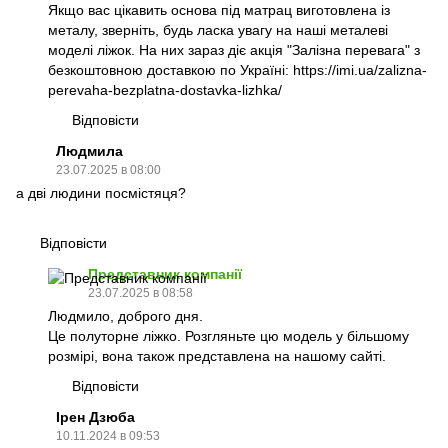
Якщо вас цікавить основа під матрац виготовлена із
металу, зверніть, будь ласка увагу на наші металеві
моделі ліжок. На них зараз діє акція "Залізна перевага" з
безкоштовною доставкою по Україні:
https://imi.ua/zalizna-
perevaha-bezplatna-dostavka-lizhka/
Відповісти
Людмила
23.07.2025 в 08:00
а дві людини посмістяця?
Відповісти
Представник компанії
23.07.2025 в 08:58
Людмило, доброго дня.
Це полуторне ліжко. Розгляньте цю модель у більшому
розмірі, вона також представлена на нашому сайті.
Відповісти
Ірен Дзюба
10.11.2024 в 09:53