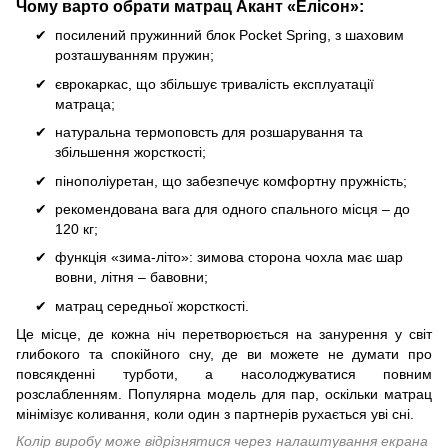
Чому варто обрати матрац Акант «Елісон»:
посилений пружинний блок Pocket Spring, з шаховим
розташуванням пружин;
єврокаркас, що збільшує тривалість експлуатації
матраца;
натуральна термоповсть для розшарування та
збільшення жорсткості;
пінополіуретан, що забезпечує комфортну пружність;
рекомендована вага для одного спального місця – до
120 кг;
функція «зима-літо»: зимова сторона чохла має шар
вовни, літня – бавовни;
матрац середньої жорсткості.
Це місце, де кожна ніч перетворюється на занурення у світ
глибокого та спокійного сну, де ви можете не думати про
повсякденні турботи, а насолоджуватися повним
розслабленням. Популярна модель для пар, оскільки матрац
мінімізує коливання, коли один з партнерів рухається уві сні.
Колір виробу може відрізнятися через налаштування екрана