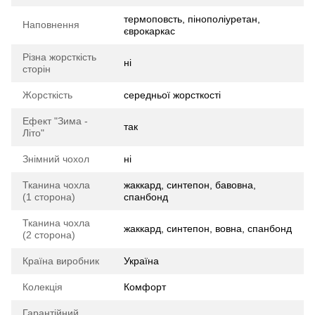
термоповсть, пінополіуретан,
Наповнення
єврокаркас
Різна жорсткість
ні
сторін
Жорсткість
середньої жорсткості
Ефект "Зима -
так
Літо"
Знімний чохол
ні
Тканина чохла
жаккард, синтепон, бавовна,
(1 сторона)
спанбонд
Тканина чохла
жаккард, синтепон, вовна, спанбонд
(2 сторона)
Країна виробник
Україна
Колекція
Комфорт
Гарантійний