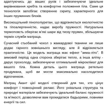
адаптуючись до ваших рухів і забезпечуючи ідеальне
вирівнювання хребта та комфортне положення тіла. Саме ця
технологія запобігає створенню скрипу, характерного для
інших пружинних блоків.
Високощільний пінополіуретан, що відрізняється екологічністю
та гіпоалергенністю, надає виробу пружності. Натуральна
термоповсть оберігає м'які шари від тиску пружин, збільшуючи
термін служби матраца.
Сучасний стьобаний чохол з жаккардової тканини не лише
додає гарного зовнішнього вигляду, але й відрізняється
практичністю. Ця модель матраца має ефект “зима-літо”. В
зимовий період одна сторона зберігає тепло, а інша влітку -
дарує прохолоду, забезпечуючи оптимальний мікроклімат для
вашого тіла. Кожна деталь цього матраца ретельно
продумана, щоб ви могли максимально насолодитися
відпочинком.
Матрац Акант цієї моделі створений для тих, хто цінує
комфорт і повноцінний релакс. Його унікальна структура та
природні матеріали забезпечують ідеальний баланс пружності
та м'якості, дозволяючи вам прокидатися бадьорими, повними
енергії та сил.