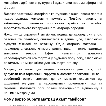
матеріал з дрібною структурою і відкритими порами сферичної
форми.
Високоеластичний матеріал з контурною різкою, своєю чергою
надає матрацу комфортну пружність. Подібне наповнення
забезпечує оптимальне положення хребта та суглобів.
Жорсткість такого безпружинного матраца середня.
Чохол — це справжній витвір мистецтва, де жакард, синтепон,
бавовна та спанбонд сплітаються в єдине ціле, створюючи
відчуття м'якості та затишку. Одна сторона матраца —
прохолодна свіжість літнього ранку, інша — тепле затишшя
зимового вечора. Ефект «зима-літо» дозволяє
насолоджуватися комфортом у будь-яку пору року, створюючи
оптимальний мікроклімат для комфортного сну.
Матрац на ліжко цієї моделі, створений для того, щоб
дарувати вам гармонійні відчуття в момент релаксації. Це ваш
особистий острів спокою, де ви можете сховатися від
щоденної метушні та насолодитися моментами тиші та
гармонії. Дозвольте собі розкіш повноцінного відпочинку з
нашими матрацами.
Чому варто обрати матрац Акант “Мейсон”