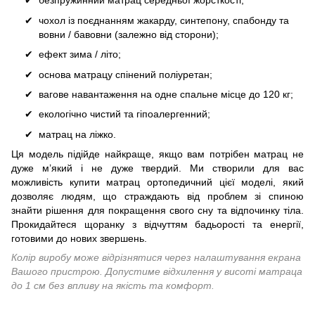
безпружинний матрац середньої жорсткості;
чохол із поєднанням жакарду, синтепону, спабонду та
вовни / бавовни (залежно від сторони);
ефект зима / літо;
основа матрацу спінений поліуретан;
вагове навантаження на одне спальне місце до 120 кг;
екологічно чистий та гіпоалергенний;
матрац на ліжко.
Ця модель підійде найкраще, якщо вам потрібен матрац не
дуже м’який і не дуже твердий. Ми створили для вас
можливість купити матрац ортопедичний цієї моделі, який
дозволяє людям, що страждають від проблем зі спиною
знайти рішення для покращення свого сну та відпочинку тіла.
Прокидайтеся щоранку з відчуттям бадьорості та енергії,
готовими до нових звершень.
Колір виробу може відрізнятися через налаштування екрана
Вашого пристрою. Допустиме відхилення у висоті матраца
до 1 см без впливу на якість та комфорт.