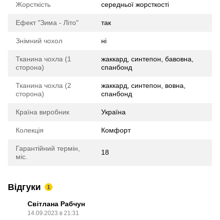
Жорсткість
середньої жорсткості
Ефект "Зима - Літо"
так
Знімний чохол
ні
Тканина чохла (1
жаккард, синтепон, бавовна,
сторона)
спанбонд
Тканина чохла (2
жаккард, синтепон, вовна,
сторона)
спанбонд
Країна виробник
Україна
Колекція
Комфорт
Гарантійний термін,
18
міс.
Відгуки
1
Світлана Рабчун
14.09.2023 в 21:31