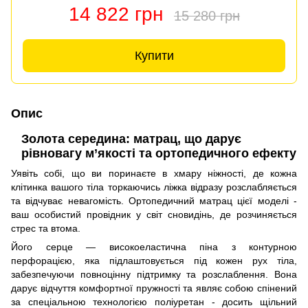
14 822 грн
15 280 грн
Купити
Опис
Золота середина: матрац, що дарує
рівновагу м’якості та ортопедичного ефекту
Уявіть собі, що ви поринаєте в хмару ніжності, де кожна
клітинка вашого тіла торкаючись ліжка відразу розслабляється
та відчуває невагомість. Ортопедичний матрац цієї моделі -
ваш особистий провідник у світ сновидінь, де розчиняється
стрес та втома.
Його серце — високоеластична піна з контурною
перфорацією, яка підлаштовується під кожен рух тіла,
забезпечуючи повноцінну підтримку та розслаблення. Вона
дарує відчуття комфортної пружності та являє собою спінений
за спеціальною технологією поліуретан - досить щільний