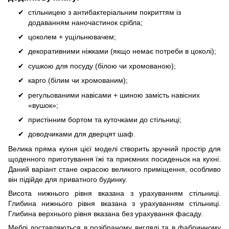
стільницею з антибактеріальним покриттям із
додаванням наночастинок срібла;
цоколем + ущільнювачем;
декоративними ніжками (якщо немає потреби в цоколі);
сушкою для посуду (білою чи хромованою);
карго (білим чи хромованим);
регульованими навісами + шиною замість навісних
«вушок»;
пристінним бортом та куточками до стільниці;
доводчиками для дверцят шаф.
Велика пряма кухня цієї моделі створить зручний простір для
щоденного приготування їжі та приємних посиденьок на кухні.
Даний варіант стане окрасою великого приміщення, особливо
він підійде для приватного будинку.
Висота нижнього рівня вказана з урахуванням стільниці.
Глибина нижнього рівня вказана з урахуванням стільниці.
Глибина верхнього рівня вказана без урахування фасаду.
Меблі доставляються в розібраному вигляді та в фабричному