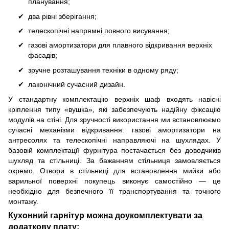
планування;
два рівні зберігання;
телескопічні напрямні повного висування;
газові амортизатори для плавного відкривання верхніх
фасадів;
зручне розташування техніки в одному ряду;
лаконічний сучасний дизайн.
У стандартну комплектацію верхніх шаф входять навісні
кріплення типу «вушка», які забезпечують надійну фіксацію
модулів на стіні. Для зручності використання ми встановлюємо
сучасні механізми відкривання: газові амортизатори на
антресолях та телескопічні направляючі на шухлядах. У
базовій комплектації фурнітура постачається без доводчиків
шухляд та стільниці. За бажанням стільниця замовляється
окремо. Отвори в стільниці для встановлення мийки або
варильної поверхні покупець виконує самостійно — це
необхідно для безпечного її транспортування та точного
монтажу.
Кухонний гарнітур можна доукомплектувати за
додаткову плату: