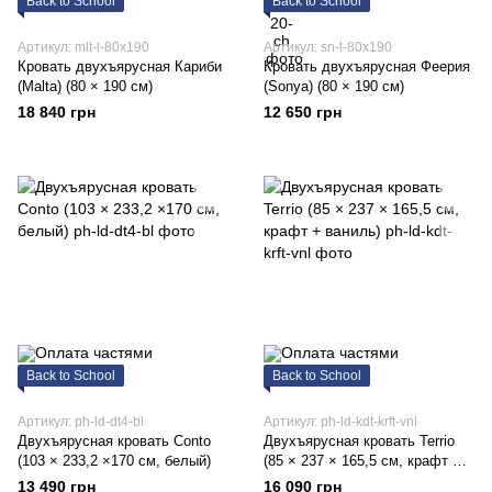
Back to School
Back to School
Артикул: mlt-l-80x190
Артикул: sn-l-80x190
Кровать двухъярусная Кариби
Кровать двухъярусная Феерия
(Malta) (80 × 190 см)
(Sonya) (80 × 190 см)
18 840 грн
12 650 грн
Back to School
Back to School
Артикул: ph-ld-dt4-bl
Артикул: ph-ld-kdt-krft-vnl
Двухъярусная кровать Conto
Двухъярусная кровать Terrio
(103 × 233,2 ×170 см, белый)
(85 × 237 × 165,5 см, крафт +
ваниль)
13 490 грн
16 090 грн