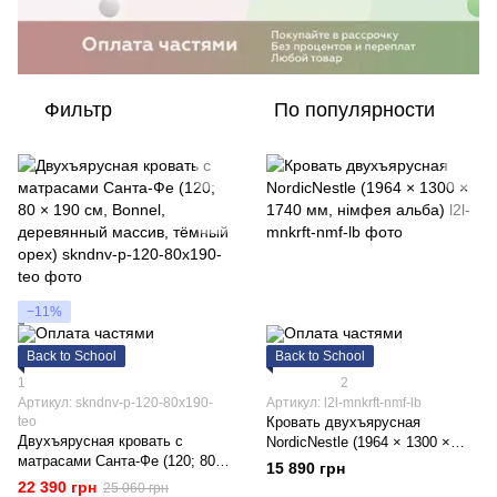
Фильтр
По популярности
−11%
Back to School
Back to School
1
2
Артикул: skndnv-p-120-80x190-
Артикул: l2l-mnkrft-nmf-lb
teo
Кровать двухъярусная
Двухъярусная кровать с
NordicNestle (1964 × 1300 ×
матрасами Санта-Фе (120; 80 ×
1740 мм, німфея альба)
15 890 грн
190 см, Bonnel, деревянный
22 390 грн
25 060 грн