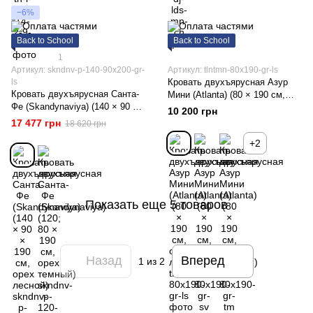
−6%
Back to School
Back to School
1
Артикул: skndnv-p-140-90x200-gr-
Артикул: tlntmn-80x190-gr-ls
ls
Кровать двухъярусная Азур
Кровать двухъярусная Санта-
Мини (Atlanta) (80 × 190 см,
Фе (Skandynaviya) (140 × 90 ×
орех лесной)
10 200 грн
190 см, орех лесной)
17 477 грн
18 620 грн
+2
Показать еще 5 товаров
Назад
Вперед
1
из 2