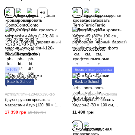
+6
−10%
Бесплатная доставка
Back to School
Back to School
Артикул: tlnt-l-120-80x190-teo
Артикул: tn-l-djr-mr-ch-ksm
Двухъярусная кровать с
Двухъярусная кровать
матрасами Азур (120; 80 × 190
Хадсон-2 (80 × 190 см,
см, Bonnel, деревянный
разборная, черный бархат)
17 390 грн
11 490 грн
19 410 грн
массив, ольха)