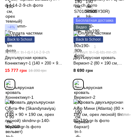
Бесплатная доставка
−4%
Видео
Back to School
Back to School
1
Артикул: tn-l-dj-f-14-2-9-ch
Артикул: tn-l-dj-lds-mn-ch
Двухъярусная кровать
Двухъярусная кровать
Коннектикут-1 (140 × 200 × 90
Вермонт-2 (80 × 190 см,
см, черный вельвет)
черный бархат)
15 777 грн
8 690 грн
16 390 грн