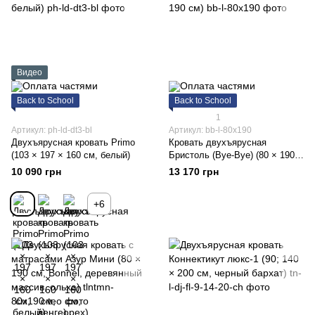
Видео
Back to School
Back to School
1
Артикул: ph-ld-dt3-bl
Артикул: bb-l-80x190
Двухъярусная кровать Primo
Кровать двухъярусная
(103 × 197 × 160 см, белый)
Бристоль (Bye-Bye) (80 × 190
см)
10 090 грн
13 170 грн
+6