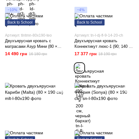
−10%
−4%
Back to School
Back to School
Артикул: tlntmn-80x190-teo
Артикул: tn-l-dj-fl-9-14-20-ch
Двухъярусная кровать с
Двухъярусная кровать
матрасами Азур Мини (80 ×
Коннектикут люкс-1 (90; 140 ×
190 см, Bonnel, деревянный
200 см, черный бархат)
14 490 грн
17 377 грн
16 180 грн
18 190 грн
массив, ольха)