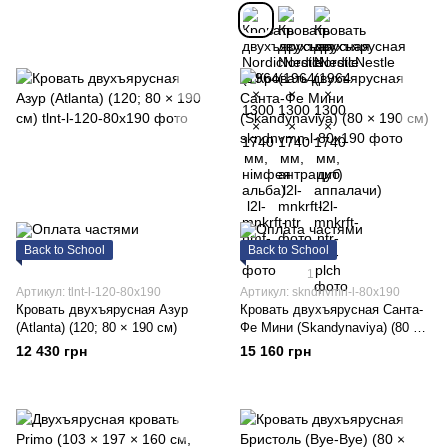
массив, тёмный орех)
Back to School
Back to School
1
Артикул: tlnt-l-120-80x190
Артикул: skndnvmn-l-80x190
Кровать двухъярусная Азур
Кровать двухъярусная Санта-
(Atlanta) (120; 80 × 190 см)
Фе Мини (Skandynaviya) (80 ×
190 см)
12 430 грн
15 160 грн