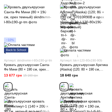
−10%
Back to School
1
Артикул: skndnvmn-l-80x190-gr-tm
Артикул: lsk-l-120-80x190-90b
Кровать двухъярусная Санта-
Кровать двухъярусная Арктика
Фе Мини (80 × 190 см, орех
(Alaska) (120; 80 × 190 см,
темный)
S7010R90B и орех тёмный)
13 677 грн
18 640 грн
15 160 грн