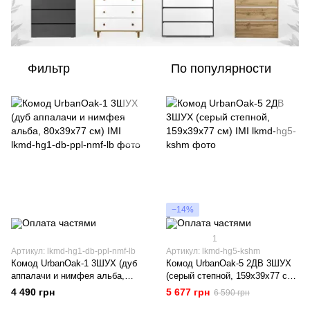
Фильтр
По популярности
−14%
1
Артикул: lkmd-hg1-db-ppl-nmf-lb
Артикул: lkmd-hg5-kshm
Комод UrbanOak-1 3ШУХ (дуб
Комод UrbanOak-5 2ДВ 3ШУХ
аппалачи и нимфея альба,
(серый степной, 159x39x77 см)
80x39x77 см) IMI
IMI
4 490 грн
5 677 грн
6 590 грн