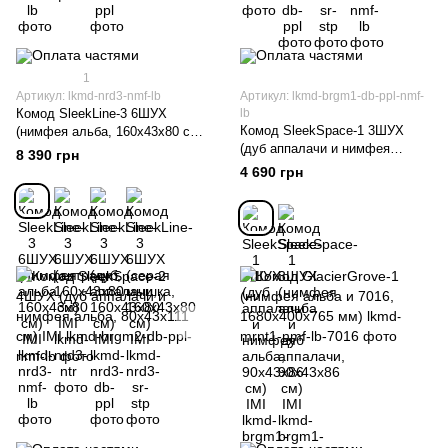
1
Артикул: lkmd-nrd3-nmf-lb
Артикул: lkmd-brgm1-db-ppl-nmf-
Комод SleekLine-3 6ШУХ
lb
Комод SleekSpace-1 3ШУХ
(нимфея альба, 160x43x80 см)
(дуб аппалачи и нимфея
IMI
8 390 грн
альба, 90x43x86 см) IMI
4 690 грн