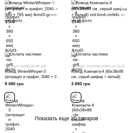
Артикул: lkmd3-gr-ntr-grft
Артикул: md-kmd-cmft4s-sr-sh-bl
Комод WinterWhisper-3
Комод Компакта-4 (60х38х88
(антрацит и графит, 2040 × 380
см, серый шифер + белый)
× 765 мм)
9 490 грн
3 890 грн
Показать еще 20 товаров