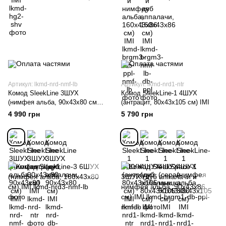
Артикул: lkmd-nrd-nmf-lb
Артикул: lkmd-nrd1-ntr
Комод SleekLine 3ШУХ
Комод SleekLine-1 4ШУХ
(нимфея альба, 90x43x80 см)
(антрацит, 80x43x105 см) IMI
IMI
4 990 грн
5 790 грн