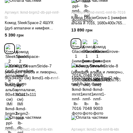
Артикул: lkmd-brgm2-db-ppl-nmf-
Артикул: lkmd-mrnt1-nmf-lb-7016
lb
Комод GlacierGrove-1 (нимфея
Комод SleekSpace-2 4ШУХ
альба и 7016, 1680х400х765
(дуб аппалачи и нимфея
мм)
13 890 грн
альба, 80x43x111 см) IMI
5 390 грн
Артикул: lkmd1-nb-nmf-lb-ktn
Артикул: lkmd2-nb-nmf-lb-ktn