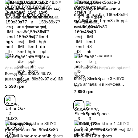
1
Артикул: lkmd-hg2-shv
Артикул: lkmd-brgm3-db-ppl-nmf-
Комод UrbanOak-2 4ШУХ
lb
Комод SleekSpace-3 6ШУХ
(шварцвальд, 80x39x97 см) IMI
(дуб аппалачи и нимфея
5 590 грн
альба, 160x43x86 см) IMI
7 890 грн