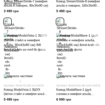
Комод StreamStride-7 (нимфея
Комод StreamStride-8 (нимфея
альба и ливорно, 90х34х80 см)
альба и ливорно, 160х34х80
см)
3 490 грн
5 490 грн
1
Артикул: lkmd-rt1-btn-sv-nmf-lb
Артикул: lkmd-krsh-db-snm-nmf-lb
Комод ModaVista-1 3ШУХ
Комод ModaWave-1 (дуб
(бетон стайл и нимфея альба,
сонома и нимфея альба,
90x43x80 см) IMI
120х43х86 см)
5 490 грн
6 090 грн