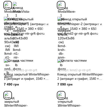
Артикул: lkmd1-gr-ntr-grft
Артикул: lkmd2-gr-ntr-grft
Комод закрытый WinterWhisper-
Комод открытый WinterWhisper-
1 (антрацит и графит, 1540 ×
2 (антрацит и графит, 1540 ×
380 × 650 мм)
380 × 650 мм)
7 490 грн
7 090 грн