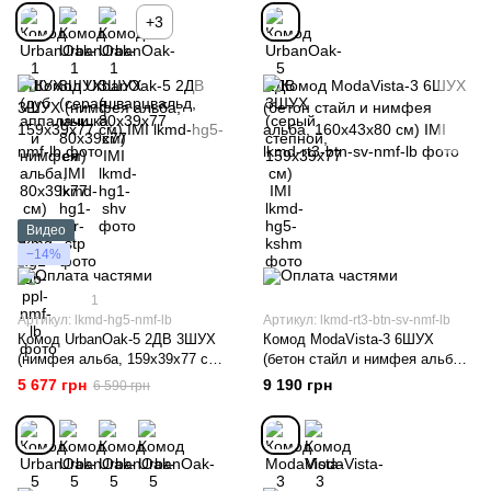
+3
Видео
−14%
1
Артикул: lkmd-hg5-nmf-lb
Артикул: lkmd-rt3-btn-sv-nmf-lb
Комод UrbanOak-5 2ДВ 3ШУХ
Комод ModaVista-3 6ШУХ
(нимфея альба, 159x39x77 см)
(бетон стайл и нимфея альба,
IMI
160x43x80 см) IMI
5 677 грн
9 190 грн
6 590 грн