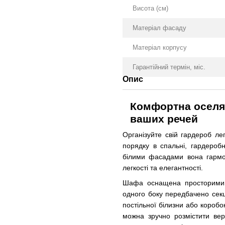
Висота (см)
Матеріал фасаду
Матеріал корпусу
Гарантійний термін, міс.
Опис
Комфортна оселя 
ваших речей
Організуйте свій гардероб л
порядку в спальні, гардероб
білими фасадами вона гармо
легкості та елегантності.
Шафа оснащена просторими ві
одного боку передбачено секц
постільної білизни або коробо
можна зручно розмістити вер