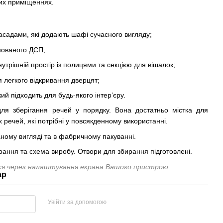
ких приміщеннях.
фасадами, які додають шафі сучасного вигляду;
інованого ДСП;
утрішній простір із полицями та секцією для вішалок;
ля легкого відкривання дверцят;
кий підходить для будь-якого інтер’єру.
я зберігання речей у порядку. Вона достатньо містка для
 речей, які потрібні у повсякденному використанні.
ному вигляді та в фабричному пакуванні.
рання та схема виробу. Отвори для збирання підготовлені.
ися через налаштування екрана Вашого пристрою.
ар
Увійти за допомогою