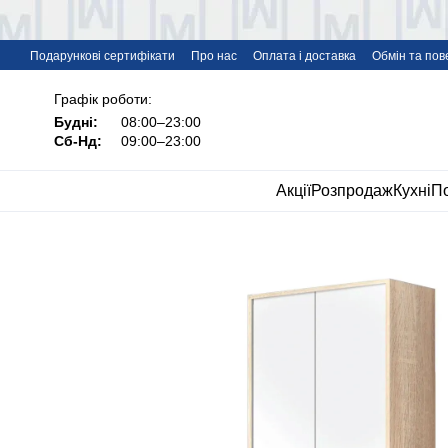
Перейти до основного контенту
Подарункові сертифікати
Про нас
Оплата і доставка
Обмін та по
Дропшипінг меблів IMI
FAQ
Графік роботи:
Будні:
08:00–23:00
Сб-Нд:
09:00–23:00
Акції
Розпродаж
Кухні
По