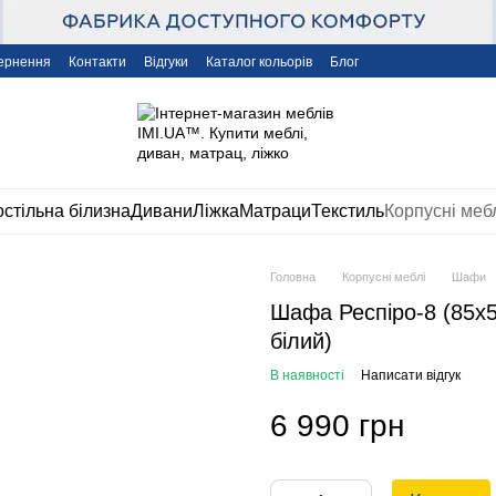
вернення
Контакти
Відгуки
Каталог кольорів
Блог
стільна білизна
Дивани
Ліжка
Матраци
Текстиль
Корпусні меб
Головна
Корпусні меблі
Шафи
Шафа Респіро-8 (85х5
білий)
В наявності
Написати відгук
6 990 грн