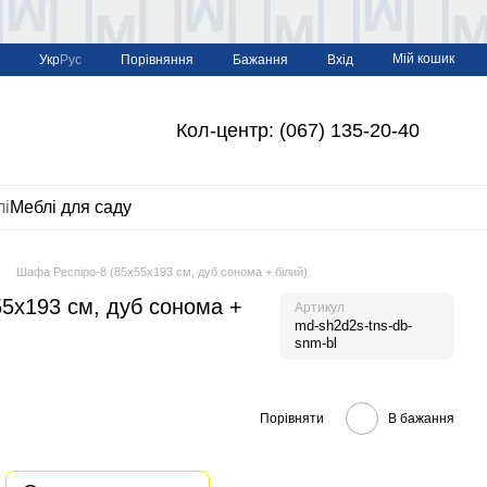
Мій кошик
Порівняння
Укр
Рус
Бажання
Вхід
Кол-центр: (067) 135-20-40
лі
Меблі для саду
Шафа Респіро-8 (85х55х193 см, дуб сонома + білий)
5х193 см, дуб сонома +
Артикул
md-sh2d2s-tns-db-
snm-bl
Порівняти
В бажання