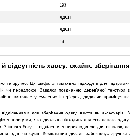
193
ЛДСП
ЛДСП
18
й відсутність хаосу: охайне зберігання
егко та зручно. Ця шафа оптимально підходить для підтримки
ній чи передпокої. Завдяки поєднанню дерев’яної текстури з
нійно виглядає у сучасних інтер’єрах, додаючи приміщенню
дділеннями для зберігання одягу, взуття чи аксесуарів. З
ію з полицями, яка ідеально підходить для складеного одягу,
к. З іншого боку — відділення з перекладиною для вішалок, де
хній одяг чи сукні. Компактний дизайн забезпечує зручність