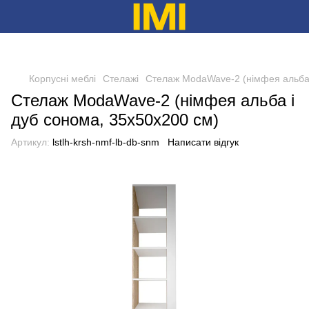
Корпусні меблі
Стелажі
Стелаж ModaWave-2 (німфея альба 
Стелаж ModaWave-2 (німфея альба і
дуб сонома, 35х50х200 см)
Артикул:
lstlh-krsh-nmf-lb-db-snm
Написати відгук