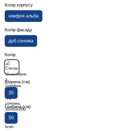
Колір корпусу
німфея альба
Колір фасаду
дуб сонома
Колір
Ширина (см)
35
Глибина (см)
50