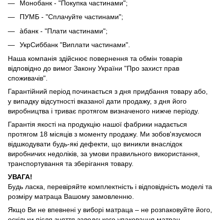
Монобанк - "Покупка частинами";
ПУМБ - "Сплачуйте частинами";
àбанк - "Плати частинами";
УкрСиббанк "Виплати частинами".
Наша компанія здійснює повернення та обмін товарів
відповідно до вимог Закону України "Про захист прав
споживачів".
Гарантійний період починається з дня придбання товару або,
у випадку відсутності вказаної дати продажу, з дня його
виробництва і триває протягом визначеного нижче періоду.
Гарантія якості на продукцію нашої фабрики надається
протягом 18 місяців з моменту продажу. Ми зобов'язуємося
відшкодувати будь-які дефекти, що виникли внаслідок
виробничих недоліків, за умови правильного використання,
транспортування та зберігання товару.
УВАГА!
Будь ласка, перевіряйте комплектність і відповідність моделі та
розміру матраца Вашому замовленню.
Якщо Ви не впевнені у виборі матраца – не розпаковуйте його,
оскільки після зняття заводського упаковання матрац