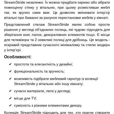
StreamStride незалежні. Їх можна придбати окремо або зібрати
повноцінну стінку у вітальню, при цьому розмістивши меблі
так, як зручно саме вам. Це дозволяє змінювати інтер’єр
вітальні при бажанні за рахунок перестановки меблів у кімнаті.
Представлений стелаж StreamStride являє собою просте
рішення у вигляді об’єднаних полиць, які чудово підходять для
зберігання книг, папок, декоративних елементів тощо. Є місце
для телевізора та 2 невеликі полиці для дрібниць. Ця модель -
яскравий представник сучасного мінімалізму та стилю модерн
у інтер’єрі.
Особливості:
простота та елегантність у дизайні;
функціональність та зручність;
можливість підібрати меблевий гарнітур із колекції
StreamStride у вітальню або іншу кімнату;
сучасні матеріали, легкі у догляді;
місце для TV;
сумісність з різними елементами декору.
Колекція StreamStride підходить для тих, хто прагне створити