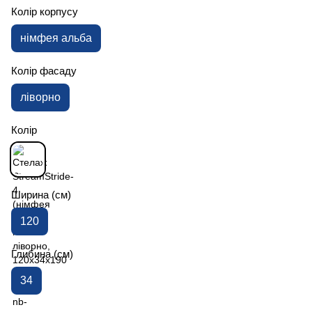
Колір корпусу
німфея альба
Колір фасаду
ліворно
Колір
Ширина (см)
120
Глибина (см)
34