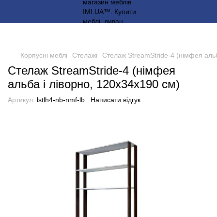
Корпусні меблі
Стелажі
Стелаж StreamStride-4 (німфея альб
Стелаж StreamStride-4 (німфея
альба і ліворно, 120х34х190 см)
Артикул:
lstlh4-nb-nmf-lb
Написати відгук