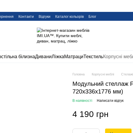
вернення
Контакти
Відгуки
Каталог кольорів
Блог
стільна білизна
Дивани
Ліжка
Матраци
Текстиль
Корпусні меб
Головна
Корпусні меблі
Стелажі
Модульний стеллаж Fl
720х336х1776 мм)
В наявності
Написати відгук
4 190 грн