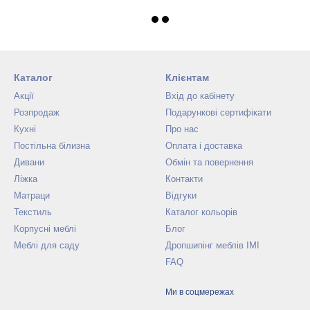
Каталог
Клієнтам
Акції
Вхід до кабінету
Розпродаж
Подарункові сертифікати
Кухні
Про нас
Постільна білизна
Оплата і доставка
Дивани
Обмін та повернення
Ліжка
Контакти
Матраци
Відгуки
Текстиль
Каталог кольорів
Корпусні меблі
Блог
Меблі для саду
Дропшипінг меблів IMI
FAQ
Ми в соцмережах