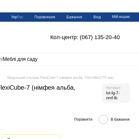
Мій кошик
Порівняння
Укр
Рус
Бажання
Вхід
Кол-центр: (067) 135-20-40
лі
Меблі для саду
Модульний стеллаж FlexiCube-7 (німфея альба, 720х336х1776 мм)
exiCube-7 (німфея альба,
Артикул
lst-lg-7-
nmf-lb
Порівняти
В бажання