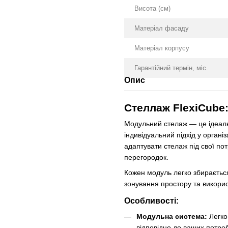
Висота (см)
Матеріал фасаду
Матеріал корпусу
Гарантійний термін, міс.
Опис
Стеллаж FlexiCube:
Модульний стелаж — це ідеальн
індивідуальний підхід у органі
адаптувати стелаж під свої пот
перегородок.
Кожен модуль легко збираєтьс
зонування простору та викори
Особливості:
Модульна система:
Легко
відповідно до ваших потре