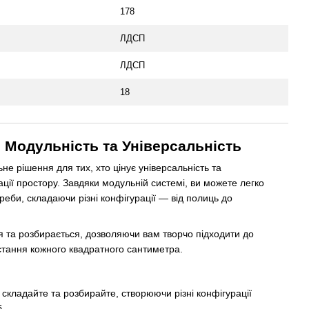
178
ЛДСП
ЛДСП
18
 Модульність та Універсальність
е рішення для тих, хто цінує універсальність та
зації простору. Завдяки модульній системі, ви можете легко
реби, складаючи різні конфігурації — від полиць до
я та розбирається, дозволяючи вам творчо підходити до
стання кожного квадратного сантиметра.
 складайте та розбирайте, створюючи різні конфігурації
б.