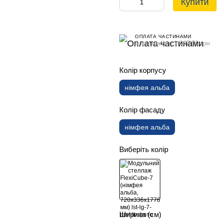
Купити
ОПЛАТА ЧАСТИНАМИ
4 платежі по 1 047.50 грн
Колір корпусу
німфея альба
Колір фасаду
німфея альба
Виберіть колір
Ширина (см)