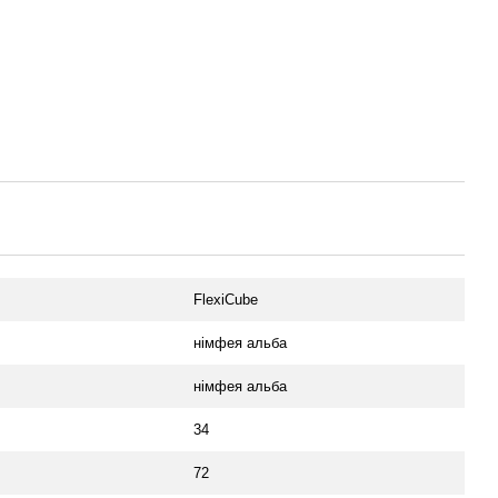
FlexiCube
німфея альба
німфея альба
34
72