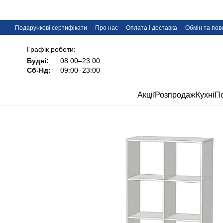
Перейти до основного контенту
Подарункові сертифікати
Про нас
Оплата і доставка
Обмін та по
Дропшипінг меблів IMI
FAQ
Графік роботи:
Будні:
08:00–23:00
Сб-Нд:
09:00–23:00
Акції
Розпродаж
Кухні
По