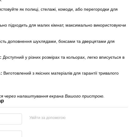
стовуйте як полиці, стелажі, комоди, або перегородки для
ьно підходить для малих кімнат, максимально використовуючи
сть доповнення шухлядами, боксами та дверцятами для
в:
Доступний у різних розмірах та кольорах, легко вписується в
:
Виготовлений з якісних матеріалів для гарантії тривалого
ися через налаштування екрана Вашого пристрою.
ар
Увійти за допомогою