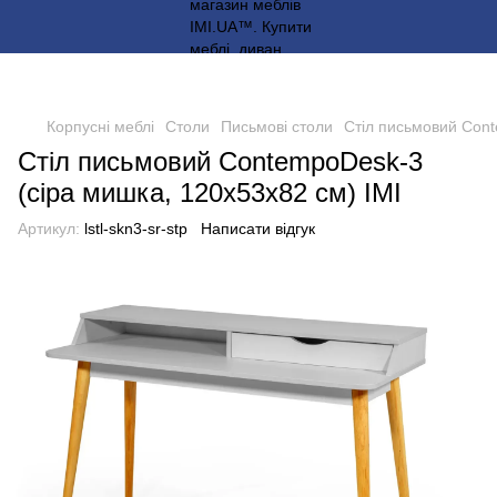
Корпусні меблі
Столи
Письмові столи
Стіл письмовий Cont
Стіл письмовий ContempoDesk-3
(сіра мишка, 120х53х82 см) IMI
Артикул:
lstl-skn3-sr-stp
Написати відгук