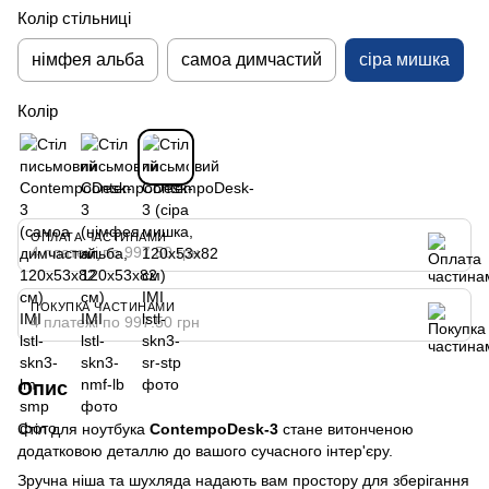
Колір стільниці
німфея альба
самоа димчастий
сіра мишка
Колір
ОПЛАТА ЧАСТИНАМИ
4 платежі по 997.50 грн
ПОКУПКА ЧАСТИНАМИ
4 платежі по 997.50 грн
Опис
Стіл для ноутбука
ContempoDesk-3
стане витонченою
додатковою деталлю до вашого сучасного інтер'єру.
Зручна ніша та шухляда надають вам простору для зберігання