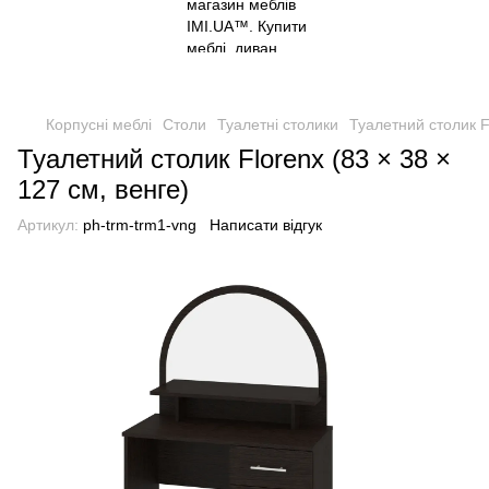
Корпусні меблі
Столи
Туалетні столики
Туалетний столик Fl
Туалетний столик Florenx (83 × 38 ×
127 см, венге)
Артикул:
ph-trm-trm1-vng
Написати відгук