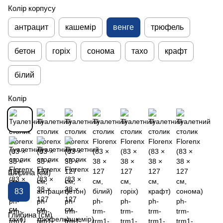
Колір корпусу
антрацит
кашемір
венге
трюфель
бетон
горіх
сонома
тахо
крафт
білий
Колір
Ширина (см)
83
Глибина (см)