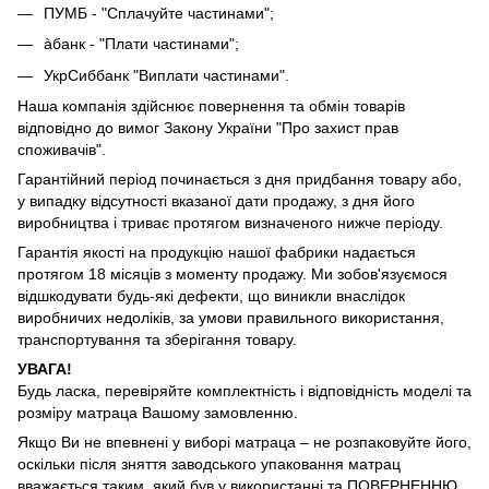
ПУМБ - "Сплачуйте частинами";
àбанк - "Плати частинами";
УкрСиббанк "Виплати частинами".
Наша компанія здійснює повернення та обмін товарів
відповідно до вимог Закону України "Про захист прав
споживачів".
Гарантійний період починається з дня придбання товару або,
у випадку відсутності вказаної дати продажу, з дня його
виробництва і триває протягом визначеного нижче періоду.
Гарантія якості на продукцію нашої фабрики надається
протягом 18 місяців з моменту продажу. Ми зобов'язуємося
відшкодувати будь-які дефекти, що виникли внаслідок
виробничих недоліків, за умови правильного використання,
транспортування та зберігання товару.
УВАГА!
Будь ласка, перевіряйте комплектність і відповідність моделі та
розміру матраца Вашому замовленню.
Якщо Ви не впевнені у виборі матраца – не розпаковуйте його,
оскільки після зняття заводського упаковання матрац
вважається таким, який був у використанні та ПОВЕРНЕННЮ