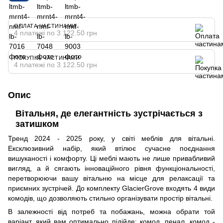
ОПЛАТА ЧАСТИНАМИ
4 платежі по 3 122.50 грн
ПОКУПКА ЧАСТИНАМИ
4 платежі по 3 122.50 грн
Опис
Вітальня, де елегантність зустрічається з
затишком
Тренд 2024 - 2025 року, у світі меблів для вітальні.
Ексклюзивний набір, який втілює сучасне поєднання
вишуканості і комфорту. Ці меблі мають не лише привабливий
вигляд, а й сягають інноваційного рівня функціональності,
перетворюючи вашу вітальню на місце для релаксації та
приємних зустрічей. До комплекту GlacierGrove входять 4 види
комодів, що дозволяють стильно організувати простір вітальні.
В залежності від потреб та побажань, можна обрати той
варіант, який вам оптимально підійде: комод, пенал, комод -