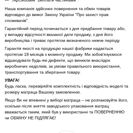
УкрСиббанк "Виплати частинами".
Наша компанія здійснює повернення та обмін товарів
відповідно до вимог Закону України "Про захист прав
споживачів".
Гарантійний період починається з дня придбання товару або,
у випадку відсутності вказаної дати продажу, з дня його
виробництва і триває протягом визначеного нижче періоду.
Гарантія якості на продукцію нашої фабрики надається
протягом 18 місяців з моменту продажу. Ми зобов'язуємося
відшкодувати будь-які дефекти, що виникли внаслідок
виробничих недоліків, за умови правильного використання,
транспортування та зберігання товару.
УВАГА!
Будь ласка, перевіряйте комплектність і відповідність моделі та
розміру матраца Вашому замовленню.
Якщо Ви не впевнені у виборі матраца – не розпаковуйте його,
оскільки після зняття заводського упаковання матрац
вважається таким, який був у використанні та ПОВЕРНЕННЮ
чи ОБМІНУ НЕ ПІДЛЯГАЄ!