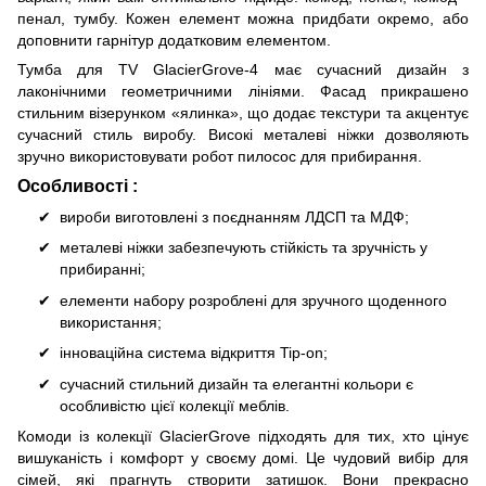
пенал, тумбу. Кожен елемент можна придбати окремо, або
доповнити гарнітур додатковим елементом.
Тумба для TV GlacierGrove-4 має сучасний дизайн з
лаконічними геометричними лініями. Фасад прикрашено
стильним візерунком «ялинка», що додає текстури та акцентує
сучасний стиль виробу. Високі металеві ніжки дозволяють
зручно використовувати робот пилосос для прибирання.
Особливості :
вироби виготовлені з поєднанням ЛДСП та МДФ;
металеві ніжки забезпечують стійкість та зручність у
прибиранні;
елементи набору розроблені для зручного щоденного
використання;
інноваційна система відкриття Tip-on;
сучасний стильний дизайн та елегантні кольори є
особливістю цієї колекції меблів.
Комоди із колекції GlacierGrove підходять для тих, хто цінує
вишуканість і комфорт у своєму домі. Це чудовий вибір для
сімей, які прагнуть створити затишок. Вони прекрасно