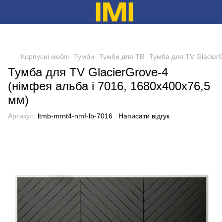
Корпусні меблі
Тумби
Тумби для ТВ
Тумба для TV Glacier
Тумба для TV GlacierGrove-4
(німфея альба і 7016, 1680х400х76,5
мм)
Артикул:
ltmb-mrnt4-nmf-lb-7016
Написати відгук