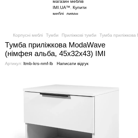
Корпусні меблі
Тумби
Приліжкові тумби
Тумба приліжкова 
Тумба приліжкова ModaWave
(німфея альба, 45х32х43) IMI
Артикул:
ltmb-krs-nmf-lb
Написати відгук