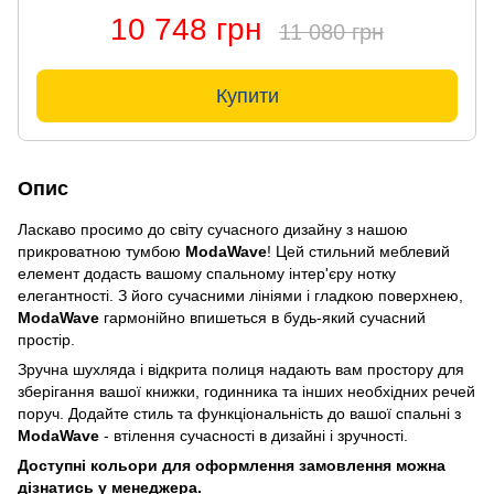
10 748 грн
11 080 грн
Купити
Опис
Ласкаво просимо до світу сучасного дизайну з нашою
прикроватною тумбою
ModaWave
! Цей стильний меблевий
елемент додасть вашому спальному інтер'єру нотку
елегантності. З його сучасними лініями і гладкою поверхнею,
ModaWave
гармонійно впишеться в будь-який сучасний
простір.
Зручна шухляда і відкрита полиця надають вам простору для
зберігання вашої книжки, годинника та інших необхідних речей
поруч. Додайте стиль та функціональність до вашої спальні з
ModaWave
- втілення сучасності в дизайні і зручності.
Доступні кольори для оформлення замовлення можна
дізнатись у менеджера.