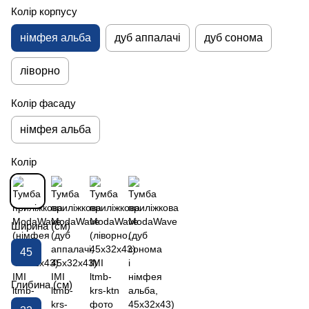
Колір корпусу
німфея альба
дуб аппалачі
дуб сонома
ліворно
Колір фасаду
німфея альба
Колір
Ширина (см)
45
Глибина (см)