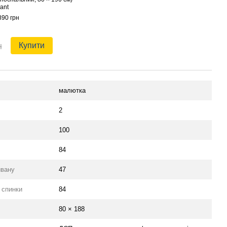
ant
890 грн
н
Купити
малютка
2
100
84
ивану
47
 спинки
84
80 × 188