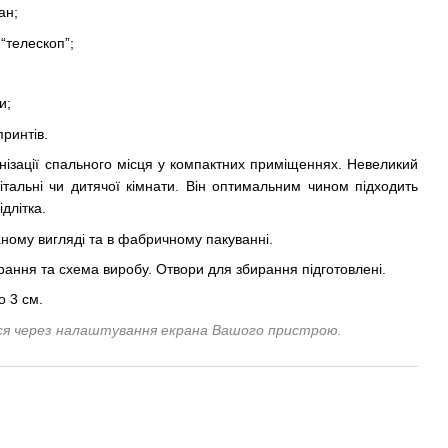
ан;
“телескоп”;
и;
принтів.
нізації спального місця у компактних приміщеннях. Невеликий
італьні чи дитячої кімнати. Він оптимальним чином підходить
длітка.
ному вигляді та в фабричному пакуванні.
рання та схема виробу. Отвори для збирання підготовлені.
о 3 см.
ися через налаштування екрана Вашого пристрою.