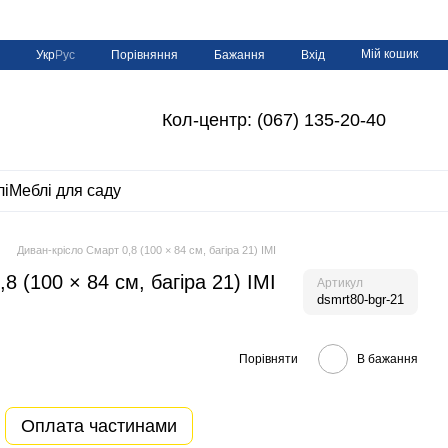
Мій кошик
Порівняння
Укр
Рус
Бажання
Вхід
Кол-центр: (067) 135-20-40
лі
Меблі для саду
Диван-крісло Смарт 0,8 (100 × 84 см, багіра 21) IMI
8 (100 × 84 см, багіра 21) IMI
Артикул
dsmrt80-bgr-21
Порівняти
В бажання
Оплата частинами