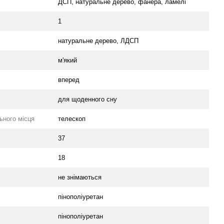
ДСП, натуральне дерево, фанера, ламелі
1
натуральне дерево, ЛДСП
м'який
вперед
для щоденного сну
ьного місця
телескоп
37
18
не знімаються
пінополіуретан
пінополіуретан