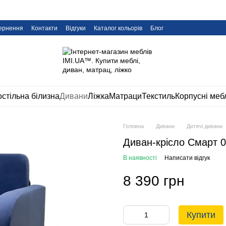
вернення
Контакти
Відгуки
Каталог кольорів
Блог
стільна білизна
Дивани
Ліжка
Матраци
Текстиль
Корпусні меб
Головна
Дивани
Дитячі дивани
Диван-крісло Смарт 0,
В наявності
Написати відгук
8 390 грн
Купити