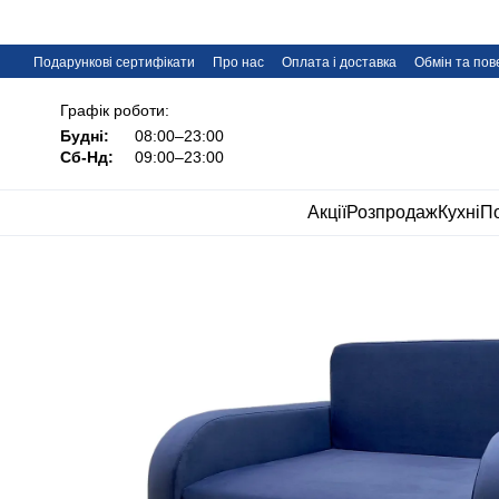
Перейти до основного контенту
Подарункові сертифікати
Про нас
Оплата і доставка
Обмін та по
Дропшипінг меблів IMI
FAQ
Графік роботи:
Будні:
08:00–23:00
Сб-Нд:
09:00–23:00
Акції
Розпродаж
Кухні
По