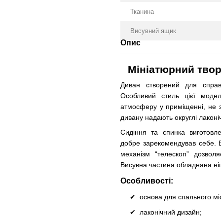
Тканина
Висувний ящик
Опис
Мініатюрний тво
Диван створений для справж
Особливий стиль цієї моде
атмосферу у приміщенні, не за
дивану надають округлі лаконіч
Сидіння та спинка виготовле
добре зарекомендував себе. В
механізм “телескоп” дозвол
Висувна частина обладнана ніш
Особливості:
основа для спального м
лаконічний дизайн;