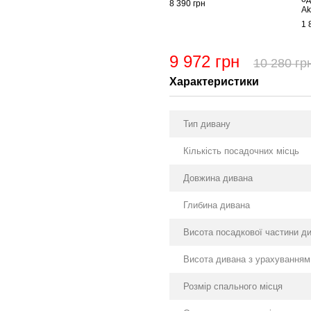
8 390 грн
Ak
1 
9 972 грн
10 280 гр
Характеристики
Тип дивану
Кількість посадочних місць
Довжина дивана
Глибина дивана
Висота посадкової частини д
Висота дивана з урахуванням
Розмір спального місця