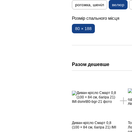
рогожка, шеніл
велюр
Розмір спального місця
80 × 188
Разом дешевше
Диван-крісло Смарт 0,8
То
(100 × 84 см, багіра 21) IMI
Ло
од