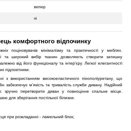
велюр
ні
рець комфортного відпочинку
ніх поціновувачів мінімалізму та практичності у меблях.
лі та широкий вибір тканин дозволяють створити затишну
лежно від його функціоналу та інтер'єру. Легкої елегантності
ні підлокітники.
ні з використанням високоеластичного пінополіуретану, що
ін забезпечує м’якість та тривалість служби дивану. Надійний
яє зручно перетворити диван у повноцінне спальне місце.
ею для зберігання постільної білизни.
ісця при розкладанні - ламельний блок;