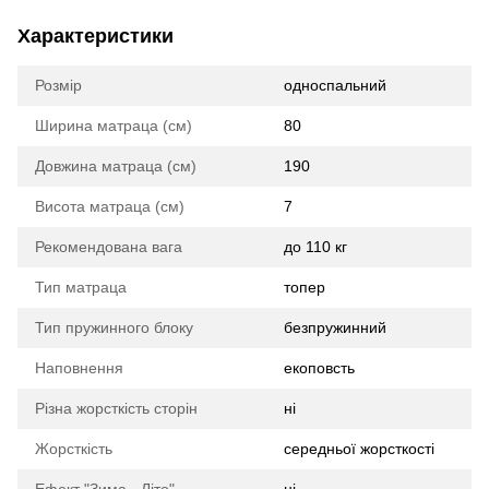
Характеристики
Розмір
односпальний
Ширина матраца (см)
80
Довжина матраца (см)
190
Висота матраца (см)
7
Рекомендована вага
до 110 кг
Тип матраца
топер
Тип пружинного блоку
безпружинний
Наповнення
екоповсть
Різна жорсткість сторін
ні
Жорсткість
середньої жорсткості
Ефект "Зима - Літо"
ні