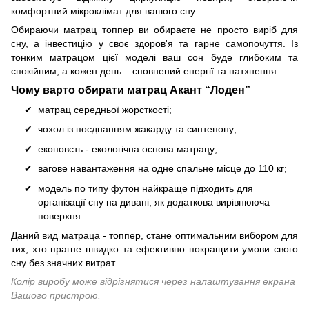
комфортний мікроклімат для вашого сну.
Обираючи матрац топпер ви обираєте не просто виріб для
сну, а інвестицію у своє здоров'я та гарне самопочуття. Із
тонким матрацом цієї моделі ваш сон буде глибоким та
спокійним, а кожен день – сповнений енергії та натхнення.
Чому варто обирати матрац Акант “Лоден”
матрац середньої жорсткості;
чохол із поєднанням жакарду та синтепону;
екоповсть - екологічна основа матрацу;
вагове навантаження на одне спальне місце до 110 кг;
модель по типу футон найкраще підходить для
організації сну на дивані, як додаткова вирівнююча
поверхня.
Даний вид матраца - топпер, стане оптимальним вибором для
тих, хто прагне швидко та ефективно покращити умови свого
сну без значних витрат.
Колір виробу може відрізнятися через налаштування екрана
Вашого пристрою.