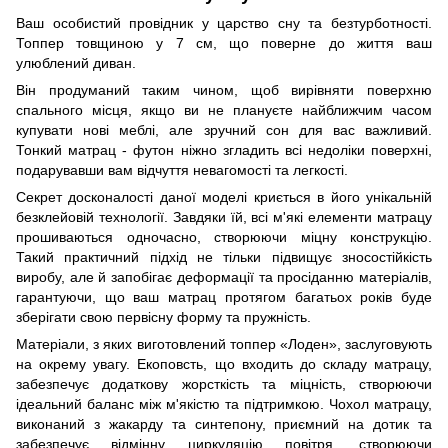
Ваш особистий провідник у царство сну та безтурботності.
Топпер товщиною у 7 см, що поверне до життя ваш
улюблений диван.
Він продуманий таким чином, щоб вирівняти поверхню
спального місця, якщо ви не плануєте найближчим часом
купувати нові меблі, але зручний сон для вас важливий.
Тонкий матрац - футон ніжно згладить всі недоліки поверхні,
подарувавши вам відчуття невагомості та легкості.
Секрет досконалості даної моделі криється в його унікальній
безклейовій технології. Завдяки їй, всі м'які елементи матрацу
прошиваються одночасно, створюючи міцну конструкцію.
Такий практичний підхід не тільки підвищує зносостійкість
виробу, але й запобігає деформації та просіданню матеріалів,
гарантуючи, що ваш матрац протягом багатьох років буде
зберігати свою первісну форму та пружність.
Матеріали, з яких виготовлений топпер «Лоден», заслуговують
на окрему увагу. Екоповсть, що входить до складу матрацу,
забезпечує додаткову жорсткість та міцність, створюючи
ідеальний баланс між м'якістю та підтримкою. Чохол матрацу,
виконаний з жакарду та синтепону, приємний на дотик та
забезпечує відмінну циркуляцію повітря, створюючи