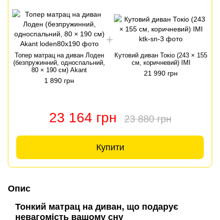
Топер матрац на диван Лоден
Кутовий диван Токіо (243 × 155
(безпружинний, односпальний,
см, коричневий) ІМІ
(
80 × 190 см) Akant
21 990 грн
1 890 грн
23 164 грн
23 880 грн
Купити
Опис
Тонкий матрац на диван, що подарує
невагомість вашому сну