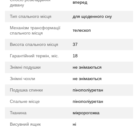
вперед
дивану
Тип спального місця
для щоденного сну
Механізм трансформації
телескоп
спального місця
Висота спального місця
37
Гарантійний термін, міс.
18
Знімні подушки
не знімаються
Знімні чохли
не знімаються
Подушка спинки
пінополіуретан
Спальне місце
пінополіуретан
Тканина
мікророгожка
Висувний ящик
ні