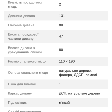
Кількість посадочних
2
місць
Довжина дивана
131
Глибина дивана
80
Висота посадкової
47
частини дивану
Висота дивана з
80
урахуванням спинки
Розмір спального місця
110 × 190
натуральне дерево,
Основа спального місця
фанера, ЛДСП, ламелі
Ніша для білизни
1
Каркас дивану
ДСП, натуральне дерево
Підлокітник
м'який
Спосіб розкладання