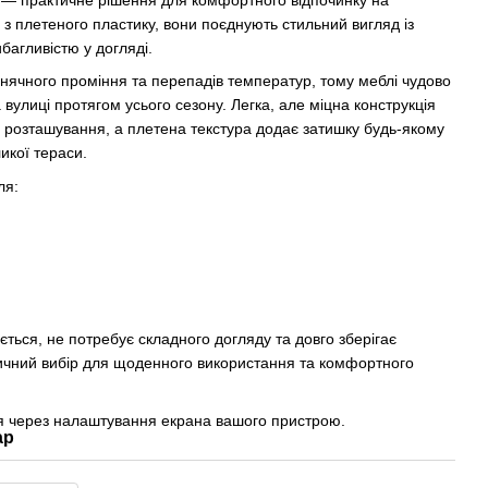
і — практичне рішення для комфортного відпочинку на
і з плетеного пластику, вони поєднують стильний вигляд із
багливістю у догляді.
онячного проміння та перепадів температур, тому меблі чудово
вулиці протягом усього сезону. Легка, але міцна конструкція
 розташування, а плетена текстура додає затишку будь-якому
икої тераси.
ля:
ться, не потребує складного догляду та довго зберігає
ичний вибір для щоденного використання та комфортного
ся через налаштування екрана вашого пристрою.
ар