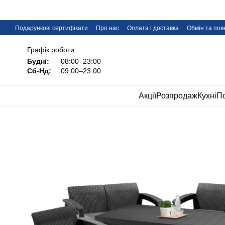
Перейти до основного контенту
Подарункові сертифікати
Про нас
Оплата і доставка
Обмін та по
Дропшипінг меблів IMI
FAQ
Графік роботи:
Будні:
08:00–23:00
Сб-Нд:
09:00–23:00
Акції
Розпродаж
Кухні
По