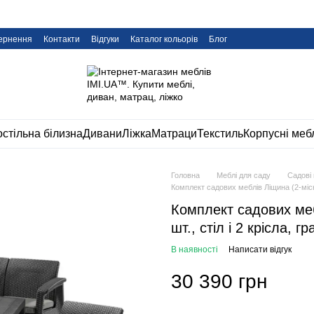
вернення
Контакти
Відгуки
Каталог кольорів
Блог
стільна білизна
Дивани
Ліжка
Матраци
Текстиль
Корпусні меб
Головна
Меблі для саду
Садові
Комплект садових меблів Ліщина (2-місний
Комплект садових меб
шт., стіл і 2 крісла, гр
В наявності
Написати відгук
30 390 грн