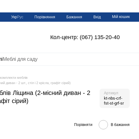
Мій кошик
Порівняння
Укр
Рус
Бажання
Вхід
Кол-центр: (067) 135-20-40
лі
Меблі для саду
 комплекти меблів
 диван - 2 шт., стіл і 2 крісла, графіт сірий)
лів Ліщина (2-місний диван - 2
Артикул
kt-nbs-crf-
афіт сірий)
fst-st-grf-sr
Порівняти
В бажання