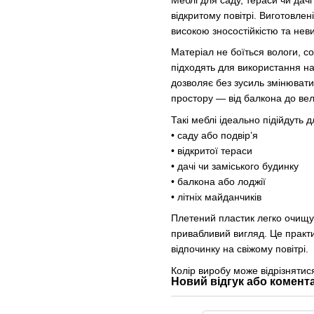
Меблі для саду, тераси чи дач
відкритому повітрі. Виготовлен
високою зносостійкістю та неви
Матеріал не боїться вологи, с
підходять для використання на 
дозволяє без зусиль змінювати
простору — від балкона до вел
Такі меблі ідеально підійдуть д
• саду або подвір’я
• відкритої тераси
• дачі чи заміського будинку
• балкона або лоджії
• літніх майданчиків
Плетений пластик легко очищує
привабливий вигляд. Це практ
відпочинку на свіжому повітрі.
Колір виробу може відрізняти
Новий відгук або комент