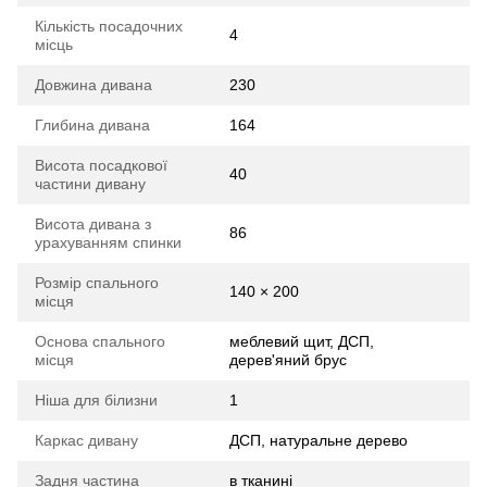
Кількість посадочних
4
місць
Довжина дивана
230
Глибина дивана
164
Висота посадкової
40
частини дивану
Висота дивана з
86
урахуванням спинки
Розмір спального
140 × 200
місця
Основа спального
меблевий щит, ДСП,
місця
дерев'яний брус
Ніша для білизни
1
Каркас дивану
ДСП, натуральне дерево
Задня частина
в тканині