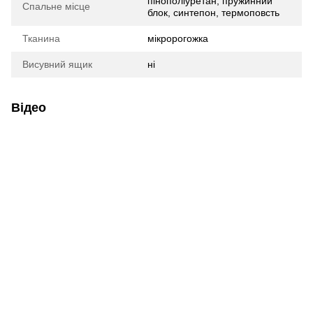
пінополіуретан, пружинний
Спальне місце
блок, синтепон, термоповсть
Тканина
мікророгожка
Висувний ящик
ні
Відео