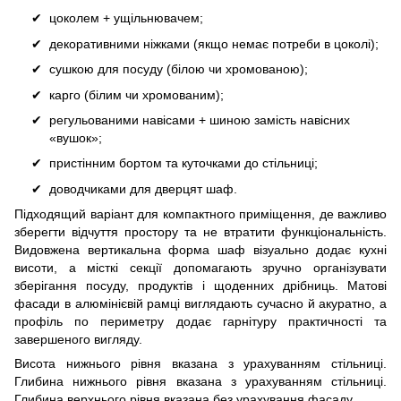
цоколем + ущільнювачем;
декоративними ніжками (якщо немає потреби в цоколі);
сушкою для посуду (білою чи хромованою);
карго (білим чи хромованим);
регульованими навісами + шиною замість навісних
«вушок»;
пристінним бортом та куточками до стільниці;
доводчиками для дверцят шаф.
Підходящий варіант для компактного приміщення, де важливо
зберегти відчуття простору та не втратити функціональність.
Видовжена вертикальна форма шаф візуально додає кухні
висоти, а місткі секції допомагають зручно організувати
зберігання посуду, продуктів і щоденних дрібниць. Матові
фасади в алюмінієвій рамці виглядають сучасно й акуратно, а
профіль по периметру додає гарнітуру практичності та
завершеного вигляду.
Висота нижнього рівня вказана з урахуванням стільниці.
Глибина нижнього рівня вказана з урахуванням стільниці.
Глибина верхнього рівня вказана без урахування фасаду.