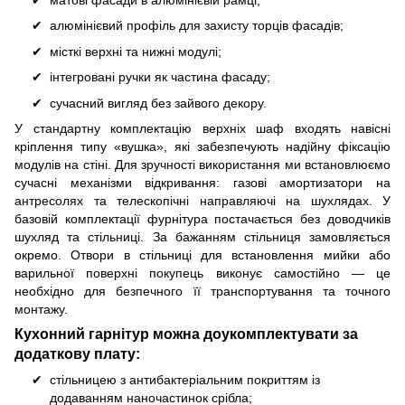
матові фасади в алюмінієвій рамці;
алюмінієвий профіль для захисту торців фасадів;
місткі верхні та нижні модулі;
інтегровані ручки як частина фасаду;
сучасний вигляд без зайвого декору.
У стандартну комплектацію верхніх шаф входять навісні
кріплення типу «вушка», які забезпечують надійну фіксацію
модулів на стіні. Для зручності використання ми встановлюємо
сучасні механізми відкривання: газові амортизатори на
антресолях та телескопічні направляючі на шухлядах. У
базовій комплектації фурнітура постачається без доводчиків
шухляд та стільниці. За бажанням стільниця замовляється
окремо. Отвори в стільниці для встановлення мийки або
варильної поверхні покупець виконує самостійно — це
необхідно для безпечного її транспортування та точного
монтажу.
Кухонний гарнітур можна доукомплектувати за
додаткову плату:
стільницею з антибактеріальним покриттям із
додаванням наночастинок срібла;