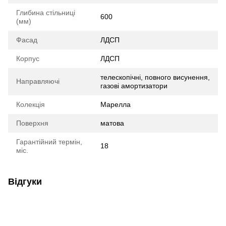
Глибина стільниці
600
(мм)
Фасад
ЛДСП
Корпус
ЛДСП
телескопічні, повного висунення,
Направляючі
газові амортизатори
Колекція
Марелла
Поверхня
матова
Гарантійний термін,
18
міс.
Відгуки