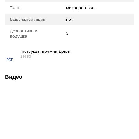
Ткань
микророгожка
Выдвижной ящик
нет
Декоративная
3
подушка
Інструкція прямий Дейлі
196 КБ
PDF
Видео