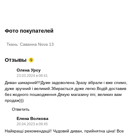
Фото покупателей
Ткань: Саванна Nova 13
Отзывы
5
Олена Урсу
23.03.2024 в 08:41
Диван шикарний!!!Дуже задоволена.Зразу зібрали і вже спимо,
дуже зручний і великий.Збирається дуже легко.Водій доставив
без жодного пошкодження.Дякую магазину imi, великих вам
продаж)))
Ответить
Елена Волкова
20.04.2023 в 09:45
Найкращі рекомендації! Чудовий диван, прийнятна ціна! Все