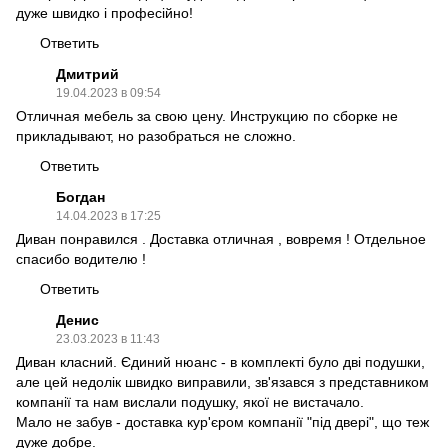
дуже швидко і професійно!
Ответить
Дмитрий
19.04.2023 в 09:54
Отличная мебель за свою цену. Инструкцию по сборке не
прикладывают, но разобраться не сложно.
Ответить
Богдан
14.04.2023 в 17:25
Диван понравился . Доставка отличная , вовремя ! Отдельное
спасибо водителю !
Ответить
Денис
23.03.2023 в 11:43
Диван класний. Єдиний нюанс - в комплекті було дві подушки,
але цей недолік швидко виправили, зв'язався з представником
компанії та нам вислали подушку, якої не вистачало.
Мало не забув - доставка кур'єром компанії "під двері", що теж
дуже добре.