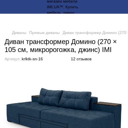
Диваны
Прямые диваны
Диван трансформер Домино (270 ×
Диван трансформер Домино (270 ×
105 см, микророгожка, джинс) IMI
Артикул:
krlktk-sn-16
12 отзывов