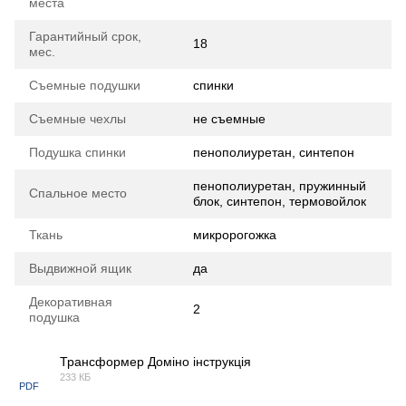
места
Гарантийный срок,
18
мес.
Съемные подушки
спинки
Съемные чехлы
не съемные
Подушка спинки
пенополиуретан, синтепон
пенополиуретан, пружинный
Спальное место
блок, синтепон, термовойлок
Ткань
микророгожка
Выдвижной ящик
да
Декоративная
2
подушка
Трансформер Доміно інструкція
233 КБ
PDF