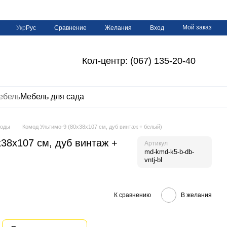
Мой заказ
Сравнение
Укр
Рус
Желания
Вход
Кол-центр: (067) 135-20-40
ебель
Мебель для сада
оды
Комод Ультимо-9 (80х38х107 см, дуб винтаж + белый)
38х107 см, дуб винтаж +
Артикул
md-kmd-k5-b-db-
vntj-bl
К сравнению
В желания