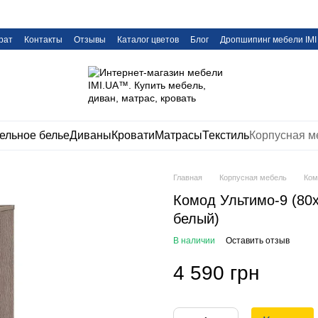
рат
Контакты
Отзывы
Каталог цветов
Блог
Дропшипинг мебели IMI
ельное белье
Диваны
Кровати
Матрасы
Текстиль
Корпусная м
Главная
Корпусная мебель
Ком
Комод Ультимо-9 (80х
белый)
В наличии
Оставить отзыв
4 590 грн