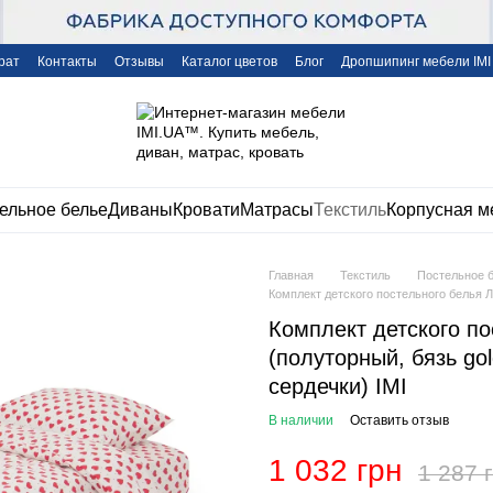
рат
Контакты
Отзывы
Каталог цветов
Блог
Дропшипинг мебели IMI
ельное белье
Диваны
Кровати
Матрасы
Текстиль
Корпусная м
Главная
Текстиль
Постельное 
Комплект детского постельного белья Лу
Комплект детского по
(полуторный, бязь gol
сердечки) IMI
В наличии
Оставить отзыв
1 032 грн
1 287 