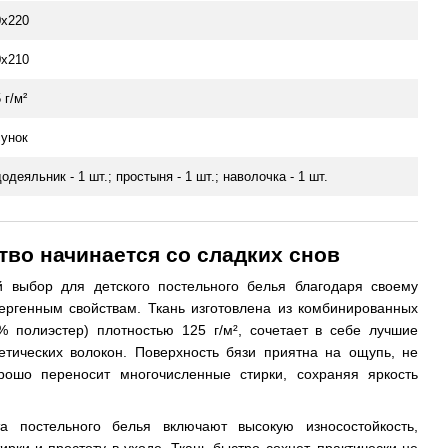
0х220
0х210
 г/м²
сунок
одеяльник - 1 шт.; простыня - 1 шт.; наволочка - 1 шт.
во начинается со сладких снов
 выбор для детского постельного белья благодаря своему
лергенным свойствам. Ткань изготовлена из комбинированных
% полиэстер) плотностью 125 г/м², сочетает в себе лучшие
етических волокон. Поверхность бязи приятна на ощупь, не
рошо переносит многочисленные стирки, сохраняя яркость
та постельного белья включают высокую износостойкость,