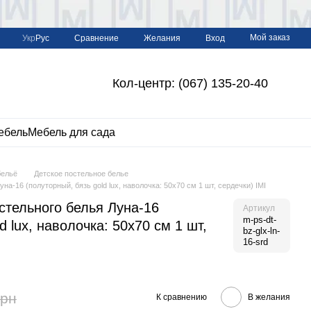
Мой заказ
Сравнение
Укр
Рус
Желания
Вход
Кол-центр: (067) 135-20-40
ебель
Мебель для сада
бельё
Детское постельное белье
на-16 (полуторный, бязь gold lux, наволочка: 50х70 см 1 шт, сердечки) IMI
стельного белья Луна-16
Артикул
m-ps-dt-
d lux, наволочка: 50х70 см 1 шт,
bz-glx-ln-
16-srd
грн
К сравнению
В желания