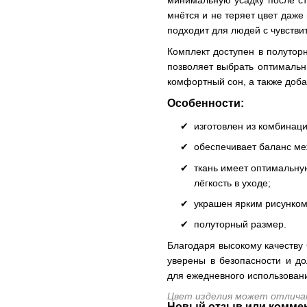
минимальную усадку после сти
мнётся и не теряет цвет даже
подходит для людей с чувстви
Комплект доступен в полутор
позволяет выбрать оптимальн
комфортный сон, а также доба
Особенности:
изготовлен из комбинац
обеспечивает баланс м
ткань имеет оптимальную плотность, что гарантирует комфортный сон ребёнка и
лёгкость в уходе;
украшен ярким рисунком
полуторный размер.
Благодаря высокому качеству 
уверены в безопасности и до
для ежедневного использовани
Цвет изделия может отличат
Новый отзыв или комме