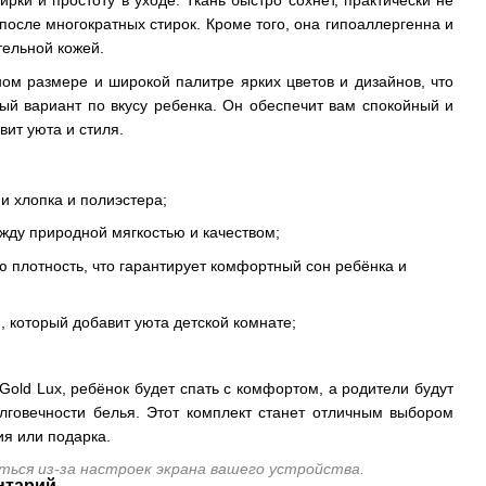
рки и простоту в уходе. Ткань быстро сохнет, практически не
 после многократных стирок. Кроме того, она гипоаллергенна и
тельной кожей.
ном размере и широкой палитре ярких цветов и дизайнов, что
ый вариант по вкусу ребенка. Он обеспечит вам спокойный и
вит уюта и стиля.
ии хлопка и полиэстера;
ежду природной мягкостью и качеством;
, который добавит уюта детской комнате;
Gold Lux, ребёнок будет спать с комфортом, а родители будут
лговечности белья. Этот комплект станет отличным выбором
я или подарка.
ься из-за настроек экрана вашего устройства.
нтарий