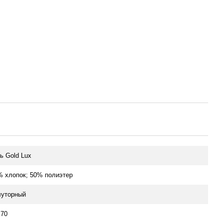
ь Gold Lux
% хлопок; 50% полиэтер
луторный
х70